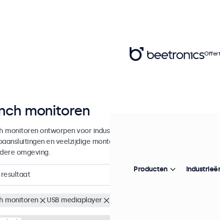
Offer
inch monitoren
ch monitoren ontworpen voor industrieel en commercieel gebruik. De
oaansluitingen en veelzijdige montageopties, waarmee ze naadloos te 
edere omgeving.
Producten
Industrieë
resultaat
ch monitoren
USB mediaplayer
Wis alle filters