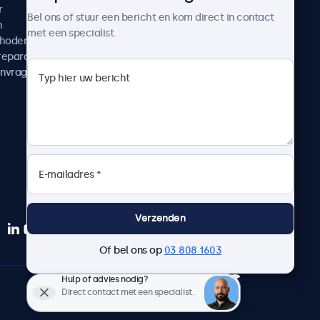
r
Klantcases
Bel ons of stuur een bericht en kom direct in contact
n
Nieuws en updates
met een specialist.
thoden
Over ons
reparatie
Werken bij Beetronics
anvragen
Algemene voorwaarden
Privacyverklaring
Verzenden
Of bel ons op
03 808 1603
Hulp of advies nodig?
Nederlands
Direct contact met een specialist.