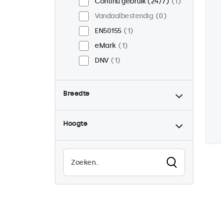
Continu gebruik (24/7)
1
Vandaalbestendig
0
EN50155
1
eMark
1
DNV
1
Breedte
Hoogte