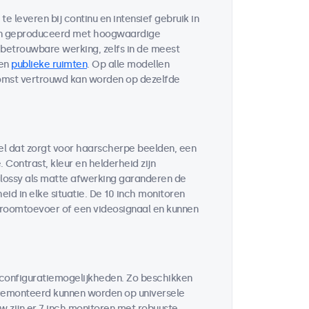
 leveren bij continu en intensief gebruik in
zijn geproduceerd met hoogwaardige
etrouwbare werking, zelfs in de meest
en
publieke ruimten
. Op alle modellen
komst vertrouwd kan worden op dezelfde
el dat zorgt voor haarscherpe beelden, een
Contrast, kleur en helderheid zijn
glossy als matte afwerking garanderen de
id in elke situatie. De 10 inch monitoren
troomtoevoer of een videosignaal en kunnen
 configuratiemogelijkheden. Zo beschikken
 gemonteerd kunnen worden op universele
w zijn er 7 inch monitoren met robuuste