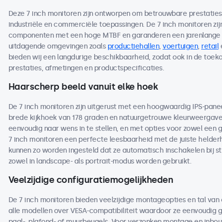
Deze 7 inch monitoren zijn ontworpen om betrouwbare prestaties te
industriële en commerciële toepassingen. De 7 inch monitoren 
componenten met een hoge MTBF en garanderen een jarenlange b
uitdagende omgevingen zoals
productiehallen
,
voertuigen
,
retail
bieden wij een langdurige beschikbaarheid, zodat ook in de toe
prestaties, afmetingen en productspecificaties.
Haarscherp beeld vanuit elke hoek
De 7 inch monitoren zijn uitgerust met een hoogwaardig IPS-pane
brede kijkhoek van 178 graden en natuurgetrouwe kleurweergave. 
eenvoudig naar wens in te stellen, en met opties voor zowel een 
7 inch monitoren een perfecte leesbaarheid met de juiste helderhe
kunnen zo worden ingesteld dat ze automatisch inschakelen bij s
zowel in landscape- als portrait-modus worden gebruikt.
Veelzijdige configuratiemogelijkheden
De 7 inch monitoren bieden veelzijdige montageopties en tal van
alle modellen over VESA-compatibiliteit waardoor ze eenvoudig
paal-, plafond- of muurbeugels. Voor verzonken montage en inbou