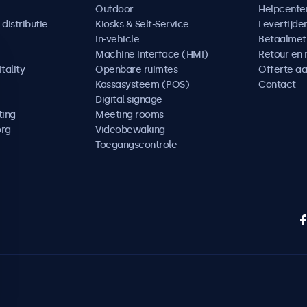
Outdoor
Helpcente
distributie
Kiosks & Self-Service
Levertijde
In-vehicle
Betaalme
Machine interface (HMI)
Retour en 
tality
Openbare ruimtes
Offerte a
Kassasysteem (POS)
Contact
Digital signage
ting
Meeting rooms
org
Videobewaking
Toegangscontrole