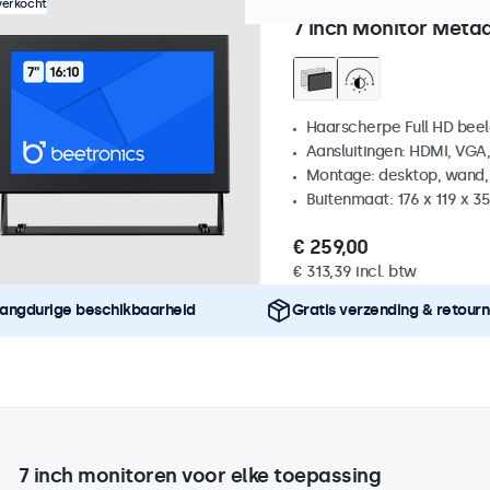
Artikelnummer:
7HD7M
100
verkocht
7 Inch Monitor Metaa
Haarscherpe Full HD be
Aansluitingen: HDMI, VGA
Montage: desktop, wand,
Buitenmaat: 176 x 119 x 
€ 259,00
€ 313,39 incl. btw
angdurige beschikbaarheid
Gratis verzending & retour
7 inch monitoren voor elke toepassing