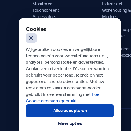
Monitoren
Industrieel
Touchscreens
Warehousing & 
Accessoires
Marine
Maatwerkoplossingen
Retail
Cookies
Horeca & hospi
Automotive
Railway
AV & Broadcas
Wij gebruiken cookies en vergelijkbare
Gezondheidsz
technologieën voor websitefunctionaliteit,
analyses, personalisatie en advertenties.
Cookies en advertentie-ID’s kunnen worden
gebruikt voor gepersonaliseerde en niet-
gepersonaliseerde advertenties. Met uw
Beetronics
toestemming kunnen gegevens worden
gebruikt in overeenstemming met
hoe
Quellinstraat 49, 2018 Antwerpen, Belgïe
Google gegevens gebruikt
.
Alles accepteren
4.8/5 door 5000+ bedrijven
Meer opties