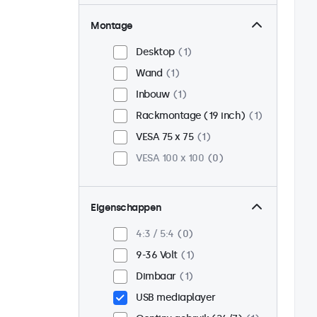
Montage
Desktop
1
Wand
1
Inbouw
1
Rackmontage (19 inch)
1
VESA 75 x 75
1
VESA 100 x 100
0
Eigenschappen
4:3 / 5:4
0
9-36 Volt
1
Dimbaar
1
USB mediaplayer