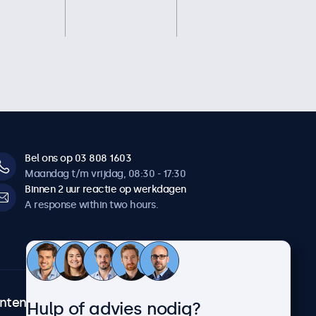
Bel ons op 03 808 1603
Maandag t/m vrijdag, 08:30 - 17:30
Binnen 2 uur reactie op werkdagen
A response within two hours.
ntenservice
Over Beetronics
Hulp of advies nodig?