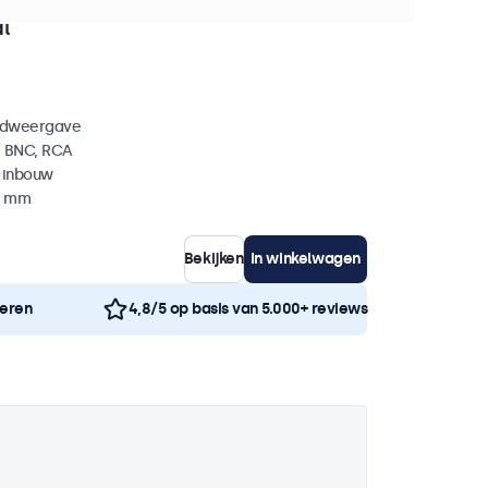
+ stuks beschikbaar
l
eldweergave
, BNC, RCA
 inbouw
35 mm
Bekijken
In winkelwagen
neren
4,8/5 op basis van 5.000+ reviews