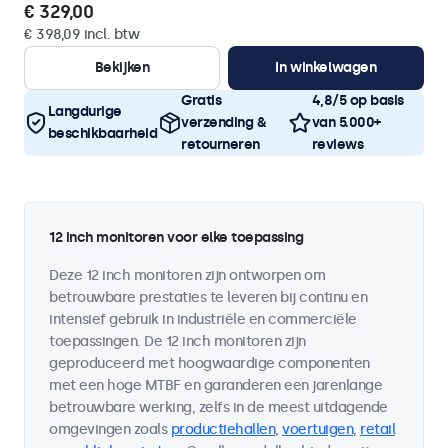
€ 329,00
€ 398,09 incl. btw
Bekijken
In winkelwagen
Gratis
4,8/5 op basis
Langdurige
verzending &
van 5.000+
beschikbaarheid
retourneren
reviews
12 inch monitoren voor elke toepassing
Deze 12 inch monitoren zijn ontworpen om
betrouwbare prestaties te leveren bij continu en
intensief gebruik in industriële en commerciële
toepassingen. De 12 inch monitoren zijn
geproduceerd met hoogwaardige componenten
met een hoge MTBF en garanderen een jarenlange
betrouwbare werking, zelfs in de meest uitdagende
omgevingen zoals
productiehallen
,
voertuigen
,
retail