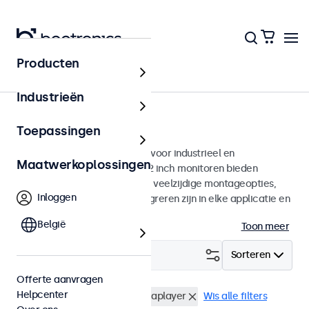
Producten
Monitoren
Industrieën
12 inch monitoren
Toepassingen
12 inch monitoren ontworpen voor industrieel en
Maatwerkoplossingen
commercieel gebruik. Deze 12 inch monitoren bieden
diverse videoaansluitingen en veelzijdige montageopties,
Inloggen
waarmee ze naadloos te integreren zijn in elke applicatie en
iedere omgeving.
België
Toon meer
Filter (
3
)
Sorteren
Offerte aanvragen
Helpcenter
12 inch monitoren
USB mediaplayer
Wis alle filters