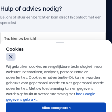
Hulp of advies nodig?
Over Beetronics
Bel ons of stuur een bericht en kom direct in contact met een
specialist.
Beetronics
Cookies
Quellinstraat 49, 2018 Antwerpen, Belgïe
Wij gebruiken cookies en vergelijkbare technologieën voor
4.8/5 door 5000+ bedrijven
websitefunctionaliteit, analyses, personalisatie en
Nederlands
advertenties. Cookies en advertentie-ID’s kunnen worden
gebruikt voor gepersonaliseerde en niet-gepersonaliseerde
Verzenden
advertenties. Met uw toestemming kunnen gegevens
worden gebruikt in overeenstemming met
hoe Google
Of bel ons op
03 808 1603
gegevens gebruikt
.
Alles accepteren
Hulp of advies nodig?