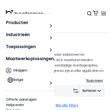
Producten
Monitoren
Industrieën
24 inch monitoren
Toepassingen
24 inch monitoren ontworpen voor industrieel en
Maatwerkoplossingen
commercieel gebruik. Deze 24 inch monitoren bieden
diverse videoaansluitingen en veelzijdige montageopties,
Inloggen
waarmee ze naadloos te integreren zijn in elke applicatie en
iedere omgeving.
België
Toon meer
Filter (
0
)
Sorteren
Offerte aanvragen
Helpcenter
24 inch monitoren
USB-C
Wis alle filters