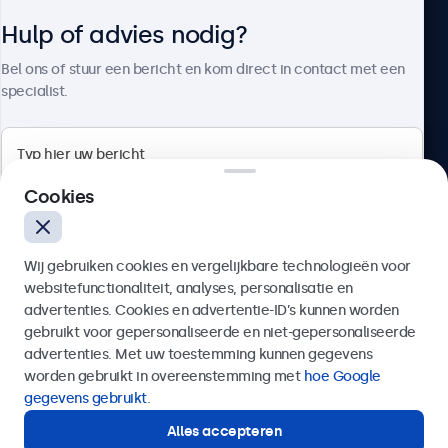
Hulp of advies nodig?
Over Beetronics
Bel ons of stuur een bericht en kom direct in contact met een
specialist.
Beetronics
Cookies
Quellinstraat 49, 2018 Antwerpen, Belgïe
Wij gebruiken cookies en vergelijkbare technologieën voor
4.8/5 door 5000+ bedrijven
websitefunctionaliteit, analyses, personalisatie en
Nederlands
advertenties. Cookies en advertentie-ID’s kunnen worden
gebruikt voor gepersonaliseerde en niet-gepersonaliseerde
Verzenden
advertenties. Met uw toestemming kunnen gegevens
worden gebruikt in overeenstemming met
hoe Google
Of bel ons op
03 808 1603
gegevens gebruikt
.
Alles accepteren
Hulp of advies nodig?