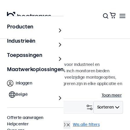
Producten
Monitoren
Industrieën
24 inch monitoren
Toepassingen
24 inch monitoren ontworpen voor industrieel en
Maatwerkoplossingen
commercieel gebruik. Deze 24 inch monitoren bieden
diverse videoaansluitingen en veelzijdige montageopties,
Inloggen
waarmee ze naadloos te integreren zijn in elke applicatie en
iedere omgeving.
België
Toon meer
Filter (
0
)
Sorteren
Offerte aanvragen
Helpcenter
24 inch monitoren
BNC (SDI)
Wis alle filters