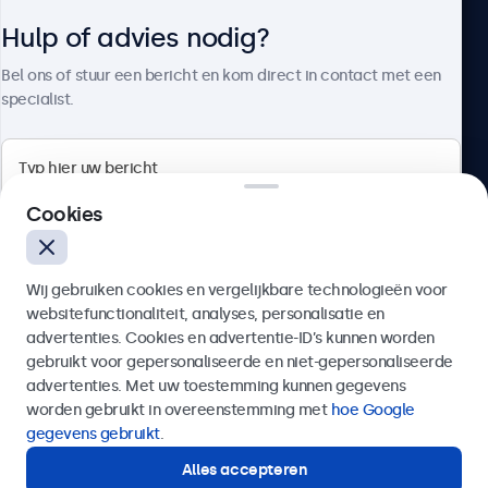
Hulp of advies nodig?
Over Beetronics
Bel ons of stuur een bericht en kom direct in contact met een
specialist.
Beetronics
Cookies
Quellinstraat 49, 2018 Antwerpen, Belgïe
Wij gebruiken cookies en vergelijkbare technologieën voor
4.8/5 door 5000+ bedrijven
websitefunctionaliteit, analyses, personalisatie en
Nederlands
advertenties. Cookies en advertentie-ID’s kunnen worden
gebruikt voor gepersonaliseerde en niet-gepersonaliseerde
Verzenden
advertenties. Met uw toestemming kunnen gegevens
worden gebruikt in overeenstemming met
hoe Google
Of bel ons op
03 808 1603
gegevens gebruikt
.
Alles accepteren
Hulp of advies nodig?