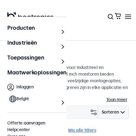
Producten
Monitoren
Industrieën
13 inch monitoren
Toepassingen
13 inch monitoren ontworpen voor industrieel en
Maatwerkoplossingen
commercieel gebruik. Deze 13 inch monitoren bieden
diverse videoaansluitingen en veelzijdige montageopties,
Inloggen
waarmee ze naadloos te integreren zijn in elke applicatie en
iedere omgeving.
België
Toon meer
Filter (
0
)
Sorteren
Offerte aanvragen
Helpcenter
13 inch monitoren
USB-C
Wis alle filters