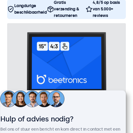
Gratis
4,8/5 op basis
Langdurige
verzending &
van 5.000+
beschikbaarheid
retourneren
reviews
15 Inch Touchscreen Metaal (4:3)
Hulp of advies nodig?
Artikelnummer:
15TSV7M
Bel ons of stuur een bericht en kom direct in contact met een
100+ stuks beschikbaar