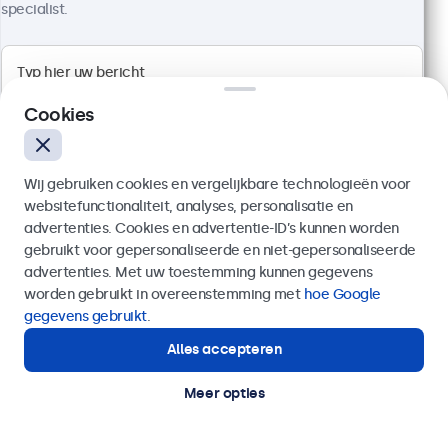
specialist.
4:3 multi-touch paneel
Aansluitingen: HDMI, DisplayPort, USB-C, VGA
Montage: desktop, wand, inbouw
Cookies
Buitenmaat: 345 x 269 x 47 mm
€ 399,00
Wij gebruiken cookies en vergelijkbare technologieën voor
€ 482,79 incl. btw
websitefunctionaliteit, analyses, personalisatie en
Bekijken
In winkelwagen
advertenties. Cookies en advertentie-ID’s kunnen worden
gebruikt voor gepersonaliseerde en niet-gepersonaliseerde
Verzenden
advertenties. Met uw toestemming kunnen gegevens
worden gebruikt in overeenstemming met
hoe Google
Of bel ons op
03 808 1603
gegevens gebruikt
.
Alles accepteren
Hulp of advies nodig?
Direct contact met een specialist.
Meer opties