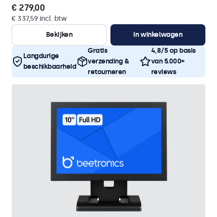
€ 279,00
€ 337,59 incl. btw
Bekijken
In winkelwagen
Gratis
4,8/5 op basis
Langdurige
verzending &
van 5.000+
beschikbaarheid
retourneren
reviews