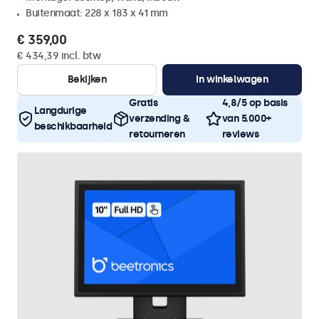
Buitenmaat: 228 x 183 x 41 mm
€ 359,00
€ 434,39 incl. btw
Bekijken
In winkelwagen
Gratis
4,8/5 op basis
Langdurige
verzending &
van 5.000+
beschikbaarheid
retourneren
reviews