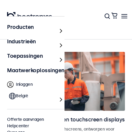
Producten
Home
Industrieën
Toepassingen
Maatwerkoplossingen
Inloggen
België
Industriële monitoren en touchscreen displays
Offerte aanvragen
Helpcenter
Industriële monitoren en touchscreens, ontworpen voor