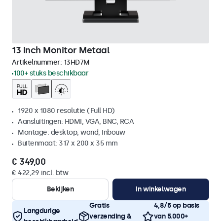
13 Inch Monitor Metaal
Artikelnummer:
13HD7M
100+ stuks beschikbaar
1920 x 1080 resolutie (Full HD)
Aansluitingen: HDMI, VGA, BNC, RCA
Montage: desktop, wand, inbouw
Buitenmaat: 317 x 200 x 35 mm
€ 349,00
€ 422,29 incl. btw
Bekijken
In winkelwagen
Gratis
4,8/5 op basis
Langdurige
verzending &
van 5.000+