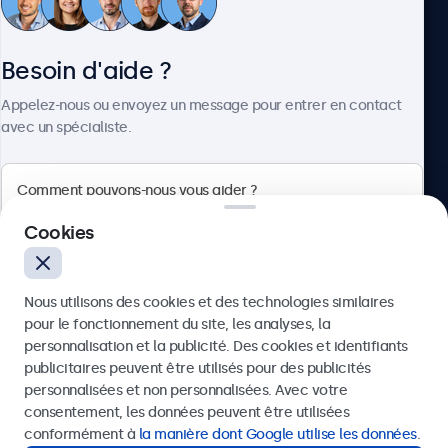
Service client
Besoin d'aide ?
À propos
Appelez-nous ou envoyez un message pour entrer en contact
avec un spécialiste.
Beetronics
Cookies
Quellinstraat 49, 2018 Antwerpen, Belgique
Nous utilisons des cookies et des technologies similaires
4.8/5 noté par 5000+ entreprises
pour le fonctionnement du site, les analyses, la
Français
personnalisation et la publicité. Des cookies et identifiants
publicitaires peuvent être utilisés pour des publicités
Envoyer
personnalisées et non personnalisées. Avec votre
consentement, les données peuvent être utilisées
Ou appelez-nous au
03 808 1603
conformément à
la manière dont Google utilise les données
.