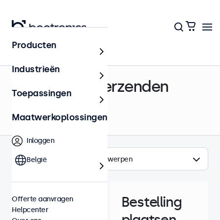
Producten
Helpcenter
Industrieën
Bestellen & Verzenden
Toepassingen
Maatwerkoplossingen
Inloggen
Onderwerpen
België
Bestelling
Offerte aanvragen
Helpcenter
plaatsen