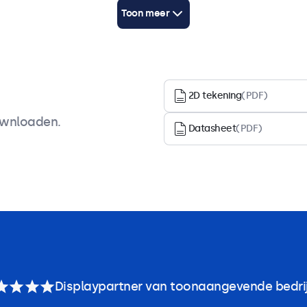
Toon meer
,
2D tekening
(PDF)
M
ownloaden.
Datasheet
(PDF)
Accessoires
Displaypartner van toonaangevende bedri