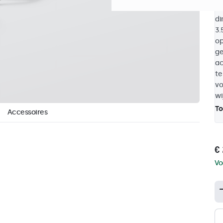
me
di
3.
op
ge
ac
te
vo
wi
To
Accessoires
€ 
Vo