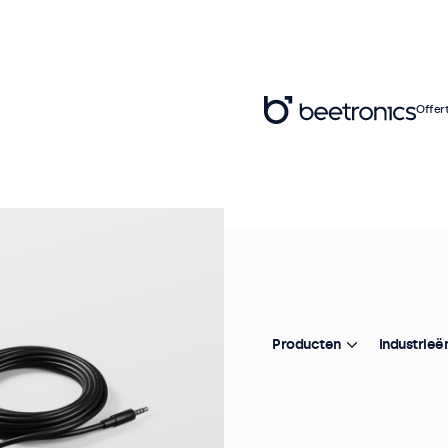
Offer
Ar
E
Pr
Producten
Industrieë
On