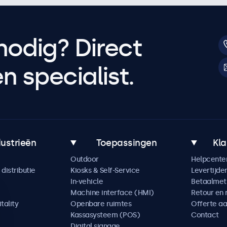
nodig? Direct
 specialist.
dustrieën
Toepassingen
Kla
Outdoor
Helpcente
distributie
Kiosks & Self-Service
Levertijde
In-vehicle
Betaalme
Machine interface (HMI)
Retour en 
tality
Openbare ruimtes
Offerte a
Kassasysteem (POS)
Contact
Digital signage