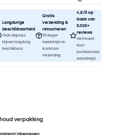
4,8/5 op
Gratis
basis van
Langdurige
verzending &
5.000+
beschikbaarheid
retourneren
reviews
Onze displays
30 dagen
Vertrouwd
blijven langdurig
bedenktijd en
door
beschikbaar.
kosteloze
professionals
verzending.
wereldwijd.
nhoud verpakking
andaard inbegrepen