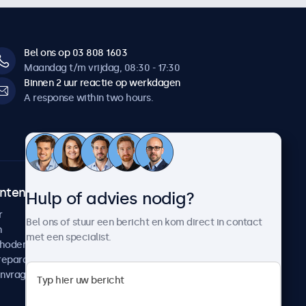
Bel ons op 03 808 1603
Maandag t/m vrijdag, 08:30 - 17:30
Binnen 2 uur reactie op werkdagen
A response within two hours.
ntenservice
Over Beetronics
Hulp of advies nodig?
r
Klantcases
Bel ons of stuur een bericht en kom direct in contact
n
Nieuws en updates
met een specialist.
thoden
Over ons
reparatie
Werken bij Beetronics
anvragen
Algemene voorwaarden
Privacyverklaring