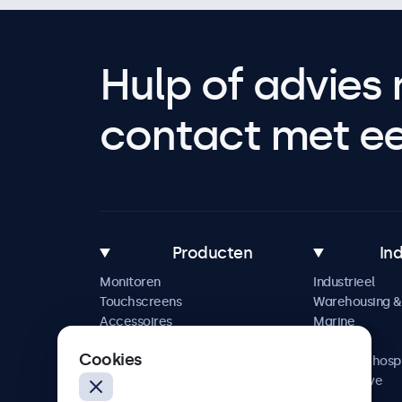
Hulp of advies 
contact met een
Producten
In
Monitoren
Industrieel
Touchscreens
Warehousing & 
Accessoires
Marine
Maatwerkoplossingen
Retail
Cookies
Horeca & hospi
Automotive
Railway