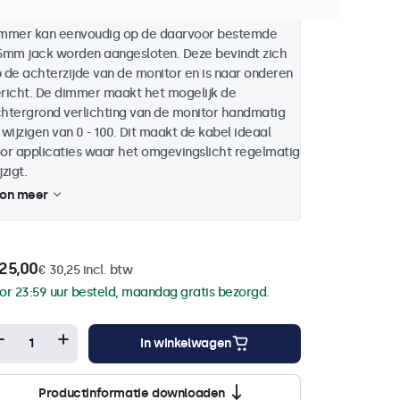
talen Beetronics monitoren en touchscreens. De
mmer kan eenvoudig op de daarvoor bestemde
5mm jack worden aangesloten. Deze bevindt zich
 de achterzijde van de monitor en is naar onderen
richt. De dimmer maakt het mogelijk de
htergrond verlichting van de monitor handmatig
 wijzigen van 0 - 100. Dit maakt de kabel ideaal
or applicaties waar het omgevingslicht regelmatig
jzigt.
on meer
25,00
€ 30,25 incl. btw
or 23:59 uur besteld, maandag gratis bezorgd.
In winkelwagen
Productinformatie downloaden