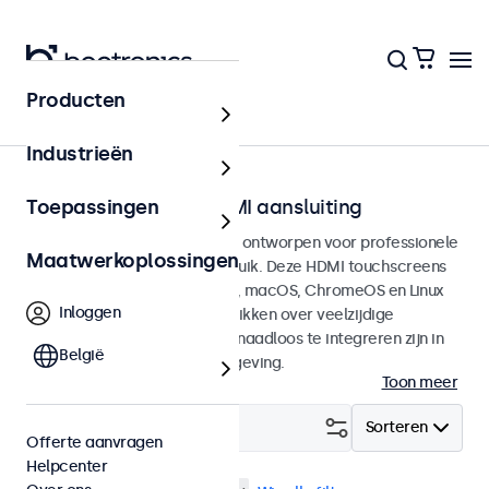
Producten
Home
Industrieën
Touchscreens met HDMI aansluiting
Toepassingen
HDMI Touchscreen monitoren ontworpen voor professionele
Maatwerkoplossingen
toepassingen en continu gebruik. Deze HDMI touchscreens
zijn compatible met Windows, macOS, ChromeOS en Linux
Inloggen
besturingssystemen en beschikken over veelzijdige
montageopties, waarmee ze naadloos te integreren zijn in
België
elke applicatie en iedere omgeving.
Toon meer
Filter (
1
)
Sorteren
Offerte aanvragen
Helpcenter