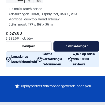
4:3 multi-touch paneel
Aansluitingen: HDMI, DisplayPort, USB-C, VGA
Montage: desktop, wand, inbouw
Buitenmaat: 199 x 159 x 35 mm
€ 329,00
€ 398,09 incl. btw
Bekijken
In winkelwagen
Gratis
4,8/5 op basis
Langdurige
verzending &
van 5.000+
beschikbaarheid
retourneren
reviews
Displaypartner van toonaangevende bedrijven