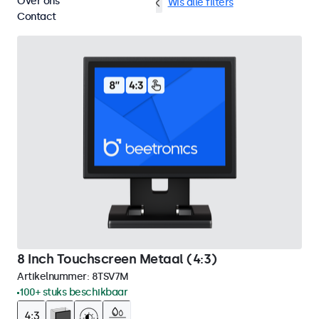
Over ons
HDMI
8 inch touchscreens
Wis alle filters
Contact
8 Inch Touchscreen Metaal (4:3)
Artikelnummer:
8TSV7M
100+ stuks beschikbaar