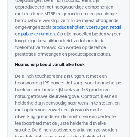
toepassingen. De 8 inch touchscreens zijn
geproduceerd met hoogwaardige componenten
met een hoge MTBF en garanderen een jarenlange
betrouwbare werking, zelfs in de meest uitdagende
omgevingen zoals
productiehallen
,
voertuigen
,
retail
en
publieke ruimten
. Op alle modellen bieden wij een
langdurige beschikbaarheid, zodat ook in de
toekomst vertrouwd kan worden op dezelfde
prestaties, afmetingen en productspecificaties.
Haarscherp beeld vanuit elke hoek
De 8 inch touchscreens zijn uitgerust met een
hoogwaardig IPS-paneel dat zorgt voor haarscherpe
beelden, een brede kijkhoek van 178 graden en
natuurgetrouwe kleurweergave. Contrast, kleur en
helderheid zijn eenvoudig naar wens in te stellen, en
met opties voor zowel een glossy als matte
afwerking garanderen de monitoren een perfecte
leesbaarheid met de juiste helderheid in elke
situatie. De 8 inch touchscreens kunnen zo worden
ingesteld dat ze automatisch inschakelen bij