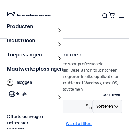
Producten
Touchscreens
Industrieën
8 inch touchscreen monitoren
Toepassingen
8 inch touchscreens ontworpen voor professionele
Maatwerkoplossingen
toepassingen en continu gebruik. Deze 8 inch touchscreen
monitoren zijn eenvoudig te integreren in elke applicatie en
Inloggen
iedere omgeving en zijn compatible met Windows, macOS,
ChromeOS en Linux besturingssystemen.
België
Toon meer
Filter (
1
)
Sorteren
Offerte aanvragen
Helpcenter
8 inch touchscreens
DNV
Wis alle filters