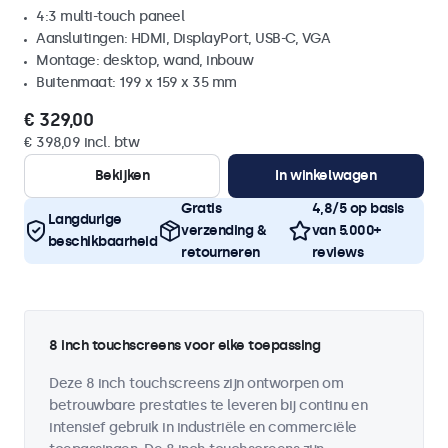
4:3 multi-touch paneel
Aansluitingen: HDMI, DisplayPort, USB-C, VGA
Montage: desktop, wand, inbouw
Buitenmaat: 199 x 159 x 35 mm
€ 329,00
€ 398,09 incl. btw
Bekijken
In winkelwagen
Gratis
4,8/5 op basis
Langdurige
verzending &
van 5.000+
beschikbaarheid
retourneren
reviews
8 inch touchscreens voor elke toepassing
Deze 8 inch touchscreens zijn ontworpen om
betrouwbare prestaties te leveren bij continu en
intensief gebruik in industriële en commerciële