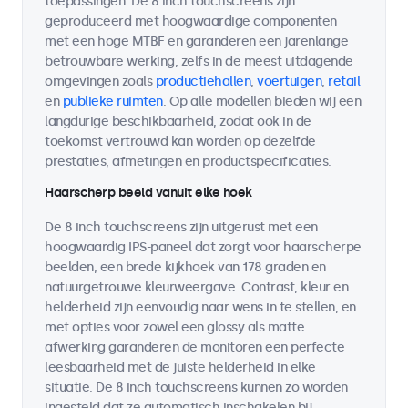
toepassingen. De 8 inch touchscreens zijn
geproduceerd met hoogwaardige componenten
met een hoge MTBF en garanderen een jarenlange
betrouwbare werking, zelfs in de meest uitdagende
omgevingen zoals
productiehallen
,
voertuigen
,
retail
en
publieke ruimten
. Op alle modellen bieden wij een
langdurige beschikbaarheid, zodat ook in de
toekomst vertrouwd kan worden op dezelfde
prestaties, afmetingen en productspecificaties.
Haarscherp beeld vanuit elke hoek
De 8 inch touchscreens zijn uitgerust met een
hoogwaardig IPS-paneel dat zorgt voor haarscherpe
beelden, een brede kijkhoek van 178 graden en
natuurgetrouwe kleurweergave. Contrast, kleur en
helderheid zijn eenvoudig naar wens in te stellen, en
met opties voor zowel een glossy als matte
afwerking garanderen de monitoren een perfecte
leesbaarheid met de juiste helderheid in elke
situatie. De 8 inch touchscreens kunnen zo worden
ingesteld dat ze automatisch inschakelen bij