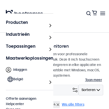
Producten
Touchscreens
Industrieën
8 inch touchscreen monitoren
Toepassingen
8 inch touchscreens ontworpen voor professionele
Maatwerkoplossingen
toepassingen en continu gebruik. Deze 8 inch touchscreen
monitoren zijn eenvoudig te integreren in elke applicatie en
Inloggen
iedere omgeving en zijn compatible met Windows, macOS,
ChromeOS en Linux besturingssystemen.
België
Toon meer
Filter (
1
)
Sorteren
Offerte aanvragen
Helpcenter
8 inch touchscreens
4:3 / 5:4
Wis alle filters