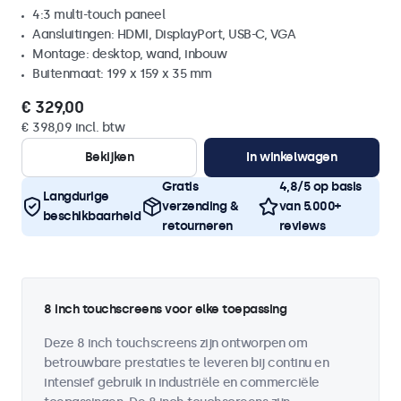
4:3 multi-touch paneel
Aansluitingen: HDMI, DisplayPort, USB-C, VGA
Montage: desktop, wand, inbouw
Buitenmaat: 199 x 159 x 35 mm
€ 329,00
€ 398,09 incl. btw
Bekijken
In winkelwagen
Gratis
4,8/5 op basis
Langdurige
verzending &
van 5.000+
beschikbaarheid
retourneren
reviews
8 inch touchscreens voor elke toepassing
Deze 8 inch touchscreens zijn ontworpen om
betrouwbare prestaties te leveren bij continu en
intensief gebruik in industriële en commerciële