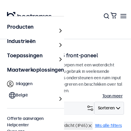
Producten
Touchscreens
Industrieën
Touchscreens met IP65 front-paneel
Toepassingen
Touchscreen monitoren ontworpen met een waterdicht
Maatwerkoplossingen
IP65-front paneel voor continu gebruik in veeleisende
omgevingen. De touchscreens ondersteunen een ruim input
Inloggen
voltage, zijn eenvoudig te integreren en beschikken over tal
van configuratie mogelijkheden.
België
Toon meer
Filter (
3
)
Sorteren
Offerte aanvragen
Helpcenter
17 inch touchscreens
Waterdicht (IP65)
Wis alle filters