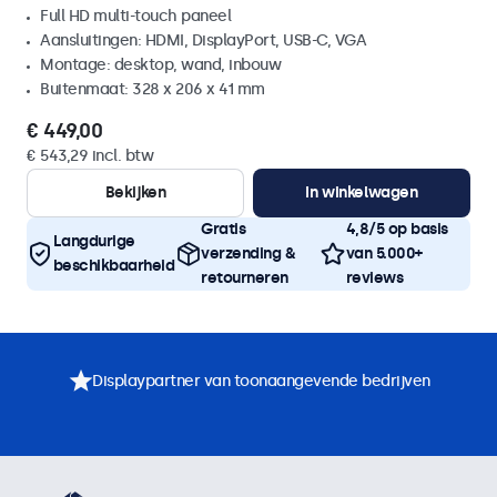
Full HD multi-touch paneel
Aansluitingen: HDMI, DisplayPort, USB-C, VGA
Montage: desktop, wand, inbouw
Buitenmaat: 328 x 206 x 41 mm
€ 449,00
€ 543,29 incl. btw
Bekijken
In winkelwagen
Gratis
4,8/5 op basis
Langdurige
verzending &
van 5.000+
beschikbaarheid
retourneren
reviews
Displaypartner van toonaangevende bedrijven