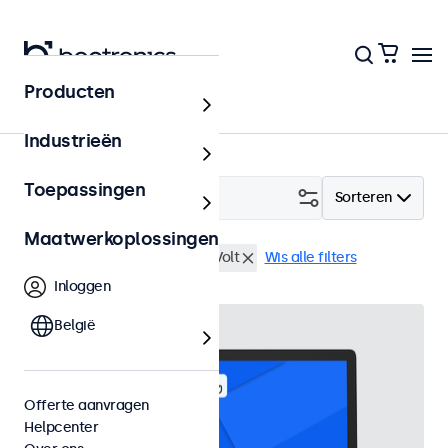
Producten
Touchscreens
Industrieën
Toepassingen
Filter (
2
)
Sorteren
Maatwerkoplossingen
13 inch touchscreens
9-36 Volt
Wis alle filters
Inloggen
België
Offerte aanvragen
Helpcenter