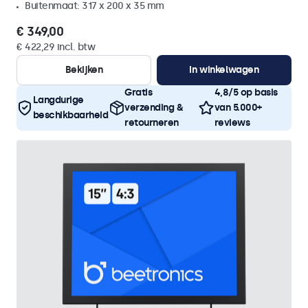
Buitenmaat: 317 x 200 x 35 mm
€ 349,00
€ 422,29 incl. btw
Bekijken
In winkelwagen
Gratis
4,8/5 op basis
Langdurige
verzending &
van 5.000+
beschikbaarheid
retourneren
reviews