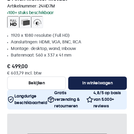
Artikelnummer:
24HD7M
100+ stuks beschikbaar
1920 x 1080 resolutie (Full HD)
Aansluitingen: HDMI, VGA, BNC, RCA
Montage: desktop, wand, inbouw
Buitenmaat: 560 x 337 x 41 mm
€ 499,00
€ 603,79 incl. btw
Bekijken
In winkelwagen
Gratis
4,8/5 op basis
Langdurige
verzending &
van 5.000+
beschikbaarheid
retourneren
reviews