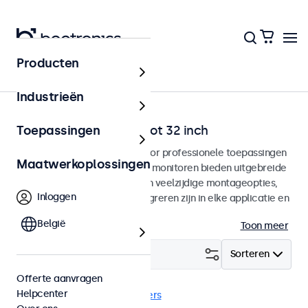
Producten
Home
Industrieën
VGA monitoren van 7 tot 32 inch
Toepassingen
VGA monitoren ontworpen voor professionele toepassingen
Maatwerkoplossingen
en continu gebruik. Deze VGA monitoren bieden uitgebreide
configuratiemogelijkheden en veelzijdige montageopties,
Inloggen
waarmee ze naadloos te integreren zijn in elke applicatie en
iedere omgeving.
België
Toon meer
Filter (
18
)
Sorteren
Offerte aanvragen
Helpcenter
VGA
Inbouw
Wis alle filters