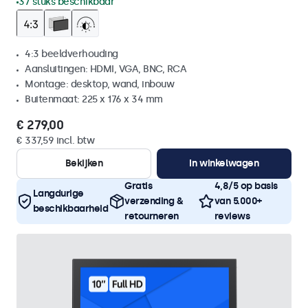
37 stuks beschikbaar
4:3 beeldverhouding
Aansluitingen: HDMI, VGA, BNC, RCA
Montage: desktop, wand, inbouw
Buitenmaat: 225 x 176 x 34 mm
€ 279,00
€ 337,59 incl. btw
Bekijken
In winkelwagen
Gratis
4,8/5 op basis
Langdurige
verzending &
van 5.000+
beschikbaarheid
retourneren
reviews