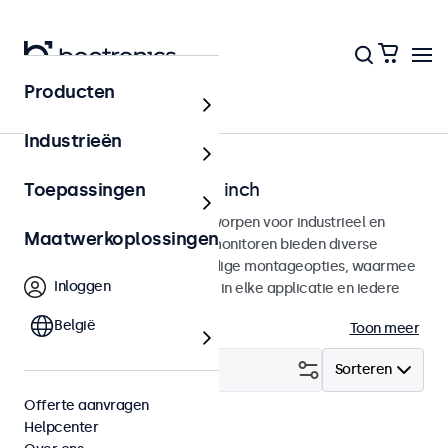
Producten
Home
Industrieën
Monitoren van 7 tot 32 inch
Toepassingen
Professionele monitoren ontworpen voor industrieel en
Maatwerkoplossingen
commercieel gebruik. Deze monitoren bieden diverse
videoaansluitingen en veelzijdige montageopties, waarmee
Inloggen
ze naadloos te integreren zijn in elke applicatie en iedere
omgeving.
België
Toon meer
Filter (
0
)
Sorteren
Offerte aanvragen
Helpcenter
USB-C
Wis alle filters