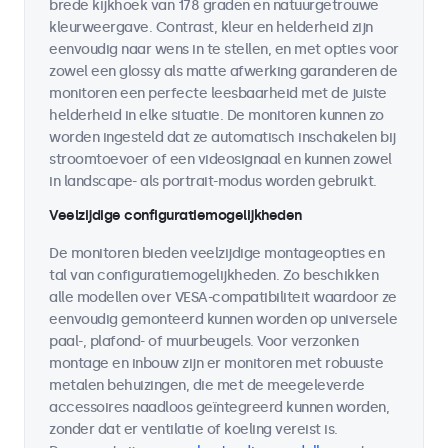
brede kijkhoek van 178 graden en natuurgetrouwe
kleurweergave. Contrast, kleur en helderheid zijn
eenvoudig naar wens in te stellen, en met opties voor
zowel een glossy als matte afwerking garanderen de
monitoren een perfecte leesbaarheid met de juiste
helderheid in elke situatie. De monitoren kunnen zo
worden ingesteld dat ze automatisch inschakelen bij
stroomtoevoer of een videosignaal en kunnen zowel
in landscape- als portrait-modus worden gebruikt.
Veelzijdige configuratiemogelijkheden
De monitoren bieden veelzijdige montageopties en
tal van configuratiemogelijkheden. Zo beschikken
alle modellen over VESA-compatibiliteit waardoor ze
eenvoudig gemonteerd kunnen worden op universele
paal-, plafond- of muurbeugels. Voor verzonken
montage en inbouw zijn er monitoren met robuuste
metalen behuizingen, die met de meegeleverde
accessoires naadloos geïntegreerd kunnen worden,
zonder dat er ventilatie of koeling vereist is.