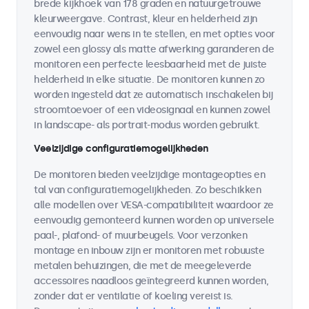
brede kijkhoek van 178 graden en natuurgetrouwe
kleurweergave. Contrast, kleur en helderheid zijn
eenvoudig naar wens in te stellen, en met opties voor
zowel een glossy als matte afwerking garanderen de
monitoren een perfecte leesbaarheid met de juiste
helderheid in elke situatie. De monitoren kunnen zo
worden ingesteld dat ze automatisch inschakelen bij
stroomtoevoer of een videosignaal en kunnen zowel
in landscape- als portrait-modus worden gebruikt.
Veelzijdige configuratiemogelijkheden
De monitoren bieden veelzijdige montageopties en
tal van configuratiemogelijkheden. Zo beschikken
alle modellen over VESA-compatibiliteit waardoor ze
eenvoudig gemonteerd kunnen worden op universele
paal-, plafond- of muurbeugels. Voor verzonken
montage en inbouw zijn er monitoren met robuuste
metalen behuizingen, die met de meegeleverde
accessoires naadloos geïntegreerd kunnen worden,
zonder dat er ventilatie of koeling vereist is.