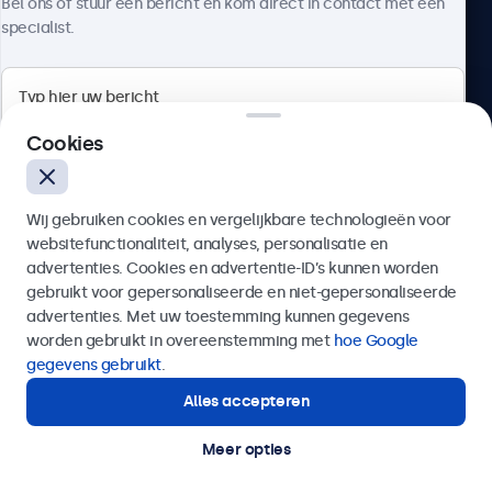
Bel ons of stuur een bericht en kom direct in contact met een
specialist.
Beetronics
Cookies
Quellinstraat 49, 2018 Antwerpen, Belgïe
Wij gebruiken cookies en vergelijkbare technologieën voor
4.8/5 door 5000+ bedrijven
websitefunctionaliteit, analyses, personalisatie en
Nederlands
advertenties. Cookies en advertentie-ID’s kunnen worden
gebruikt voor gepersonaliseerde en niet-gepersonaliseerde
Verzenden
advertenties. Met uw toestemming kunnen gegevens
worden gebruikt in overeenstemming met
hoe Google
Of bel ons op
03 808 1603
gegevens gebruikt
.
Alles accepteren
Hulp of advies nodig?
Direct contact met een specialist.
Meer opties
© 2026 Beetronics