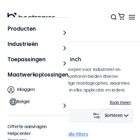
Producten
Home
Industrieën
Monitoren van 7 tot 32 inch
Toepassingen
Professionele monitoren ontworpen voor industrieel en
Maatwerkoplossingen
commercieel gebruik. Deze monitoren bieden diverse
videoaansluitingen en veelzijdige montageopties, waarmee
Inloggen
ze naadloos te integreren zijn in elke applicatie en iedere
omgeving.
België
Toon meer
Filter (
0
)
Sorteren
Offerte aanvragen
Helpcenter
USB-C
Panel mount
Wis alle filters