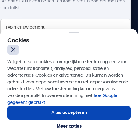
Bel ons of stuur een bericht en kom direct in contact met een
specialist.
Beetronics
Cookies
Quellinstraat 49, 2018 Antwerpen, Belgïe
Wij gebruiken cookies en vergelijkbare technologieën voor
4.8/5 door 5000+ bedrijven
websitefunctionaliteit, analyses, personalisatie en
Nederlands
advertenties. Cookies en advertentie-ID’s kunnen worden
gebruikt voor gepersonaliseerde en niet-gepersonaliseerde
Verzenden
advertenties. Met uw toestemming kunnen gegevens
worden gebruikt in overeenstemming met
hoe Google
Of bel ons op
03 808 1603
gegevens gebruikt
.
Alles accepteren
Hulp of advies nodig?
Direct contact met een specialist.
Meer opties
© 2026 Beetronics