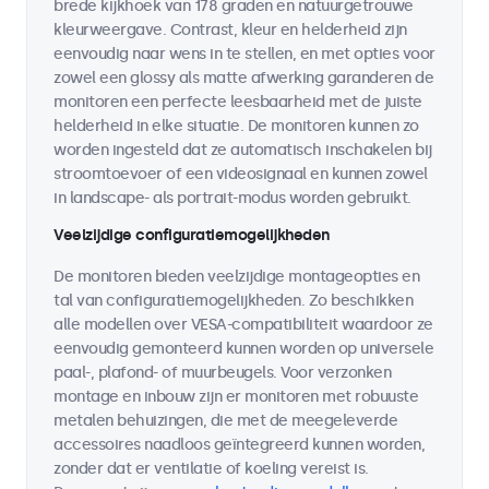
brede kijkhoek van 178 graden en natuurgetrouwe
kleurweergave. Contrast, kleur en helderheid zijn
eenvoudig naar wens in te stellen, en met opties voor
zowel een glossy als matte afwerking garanderen de
monitoren een perfecte leesbaarheid met de juiste
helderheid in elke situatie. De monitoren kunnen zo
worden ingesteld dat ze automatisch inschakelen bij
stroomtoevoer of een videosignaal en kunnen zowel
in landscape- als portrait-modus worden gebruikt.
Veelzijdige configuratiemogelijkheden
De monitoren bieden veelzijdige montageopties en
tal van configuratiemogelijkheden. Zo beschikken
alle modellen over VESA-compatibiliteit waardoor ze
eenvoudig gemonteerd kunnen worden op universele
paal-, plafond- of muurbeugels. Voor verzonken
montage en inbouw zijn er monitoren met robuuste
metalen behuizingen, die met de meegeleverde
accessoires naadloos geïntegreerd kunnen worden,
zonder dat er ventilatie of koeling vereist is.