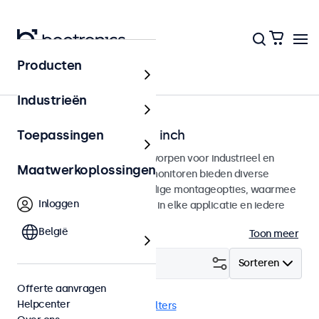
Producten
Home
Industrieën
Monitoren van 7 tot 32 inch
Toepassingen
Professionele monitoren ontworpen voor industrieel en
Maatwerkoplossingen
commercieel gebruik. Deze monitoren bieden diverse
videoaansluitingen en veelzijdige montageopties, waarmee
Inloggen
ze naadloos te integreren zijn in elke applicatie en iedere
omgeving.
België
Toon meer
Filter (
0
)
Sorteren
Offerte aanvragen
Helpcenter
Stofdicht (IP65)
Wis alle filters