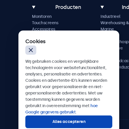
Producten
In
Monitoren
Industrieel
Touchscreens
Warehousing & 
Accessoires
Marine
Maatwerkoplossingen
Retail
Cookies
Horeca & hospi
Automotive
Railway
AV & Broadcas
Wij gebruiken cookies en vergelijkbare
Gezondheidsz
technologieën voor websitefunctionaliteit,
analyses, personalisatie en advertenties.
Cookies en advertentie-ID’s kunnen worden
gebruikt voor gepersonaliseerde en niet-
gepersonaliseerde advertenties. Met uw
Beetronics
toestemming kunnen gegevens worden
gebruikt in overeenstemming met
hoe
Quellinstraat 49, 2018 Antwerpen, Belgïe
Google gegevens gebruikt
.
Alles accepteren