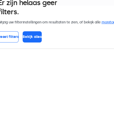
Er zijn helaas geen monitoren die
filters.
ijzig uw filterinstellingen om resultaten te zien, of bekijk alle
monito
eset filters
Bekijk alles