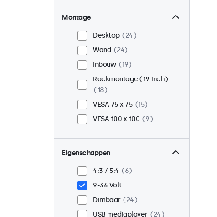
Montage
Desktop
24
Wand
24
Inbouw
19
Rackmontage (19 inch)
18
VESA 75 x 75
15
VESA 100 x 100
9
Eigenschappen
4:3 / 5:4
6
9-36 Volt
Dimbaar
24
USB mediaplayer
24