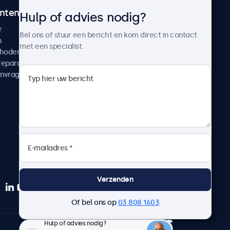
ntenservice
Over Beetronics
Hulp of advies nodig?
r
Klantcases
Bel ons of stuur een bericht en kom direct in contact
n
Nieuws en updates
met een specialist.
thoden
Over ons
reparatie
Werken bij Beetronics
anvragen
Algemene voorwaarden
Privacyverklaring
Verzenden
Of bel ons op
03 808 1603
Hulp of advies nodig?