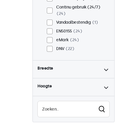
Continu gebruik (24/7)
24
Vandaalbestendig
1
EN50155
24
eMark
24
DNV
22
Breedte
Hoogte