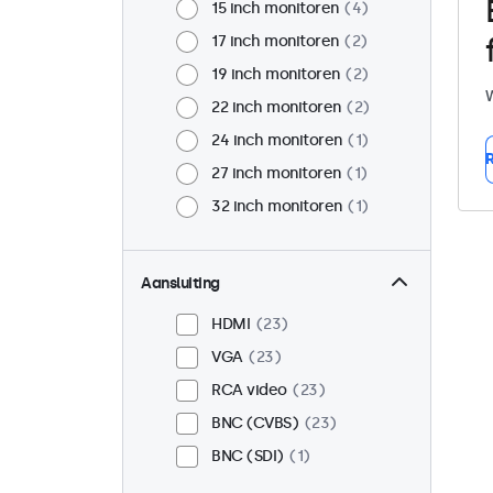
15 inch monitoren
4
17 inch monitoren
2
19 inch monitoren
2
W
22 inch monitoren
2
24 inch monitoren
1
R
27 inch monitoren
1
32 inch monitoren
1
Aansluiting
HDMI
23
VGA
23
RCA video
23
BNC (CVBS)
23
BNC (SDI)
1