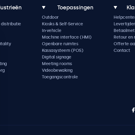
dustrieën
Toepassingen
Kla
Outdoor
Helpcente
distributie
Kiosks & Self-Service
Levertijde
In-vehicle
Betaalme
Machine interface (HMI)
Retour en 
tality
Openbare ruimtes
Offerte a
Kassasysteem (POS)
Contact
Digital signage
ting
Meeting rooms
org
Videobewaking
Toegangscontrole