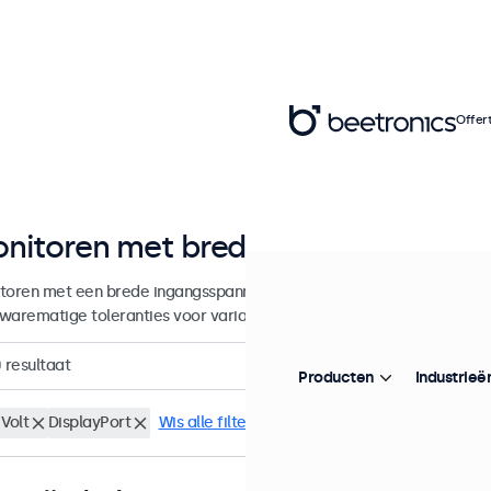
Offer
nitoren met brede DC-ingangsspa
toren met een brede ingangsspanning voor professionele integratie
warematige toleranties voor variabele of accugebaseerde voedings
0
resultaat
Producten
Industrieë
Volt
DisplayPort
Wis alle filters