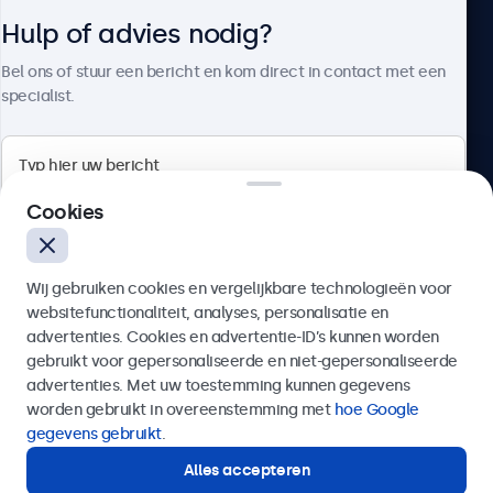
Hulp of advies nodig?
Over Beetronics
Bel ons of stuur een bericht en kom direct in contact met een
specialist.
Beetronics
Cookies
Quellinstraat 49, 2018 Antwerpen, Belgïe
Wij gebruiken cookies en vergelijkbare technologieën voor
4.8/5 door 5000+ bedrijven
websitefunctionaliteit, analyses, personalisatie en
Nederlands
advertenties. Cookies en advertentie-ID’s kunnen worden
gebruikt voor gepersonaliseerde en niet-gepersonaliseerde
Verzenden
advertenties. Met uw toestemming kunnen gegevens
worden gebruikt in overeenstemming met
hoe Google
Of bel ons op
03 808 1603
gegevens gebruikt
.
Alles accepteren
Hulp of advies nodig?