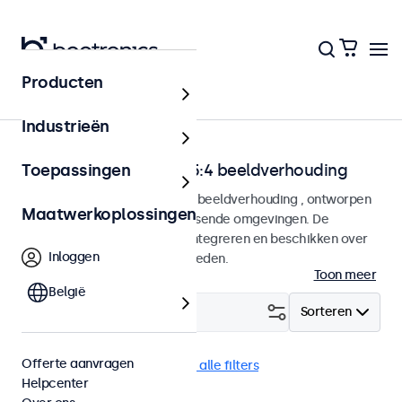
Producten
Home
Industrieën
Monitoren met 4:3 en 5:4 beeldverhouding
Toepassingen
Monitoren met een 4:3 en 5:4 beeldverhouding , ontworpen
Maatwerkoplossingen
voor continu gebruik in veeleisende omgevingen. De
monitoren zijn eenvoudig te integreren en beschikken over
Inloggen
tal van configuratiemogelijkheden.
Toon meer
België
Filter (
0
)
Sorteren
Offerte aanvragen
4:3 / 5:4
DisplayPort
Wis alle filters
Helpcenter