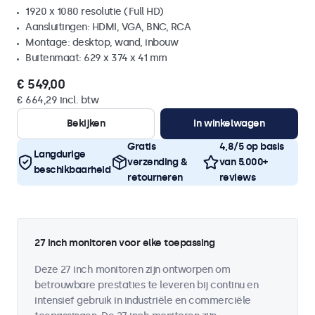
1920 x 1080 resolutie (Full HD)
Aansluitingen: HDMI, VGA, BNC, RCA
Montage: desktop, wand, inbouw
Buitenmaat: 629 x 374 x 41 mm
€ 549,00
€ 664,29 incl. btw
Bekijken
In winkelwagen
Gratis
4,8/5 op basis
Langdurige
verzending &
van 5.000+
beschikbaarheid
retourneren
reviews
27 inch monitoren voor elke toepassing
Deze 27 inch monitoren zijn ontworpen om
betrouwbare prestaties te leveren bij continu en
intensief gebruik in industriële en commerciële