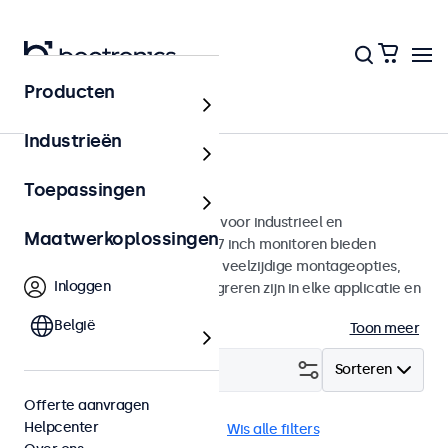
Producten
Monitoren
Industrieën
27 inch monitoren
Toepassingen
27 inch monitoren ontworpen voor industrieel en
Maatwerkoplossingen
commercieel gebruik. Deze 27 inch monitoren bieden
diverse videoaansluitingen en veelzijdige montageopties,
Inloggen
waarmee ze naadloos te integreren zijn in elke applicatie en
iedere omgeving.
België
Toon meer
Filter (
1
)
Sorteren
Offerte aanvragen
Helpcenter
27 inch monitoren
eMark
Wis alle filters