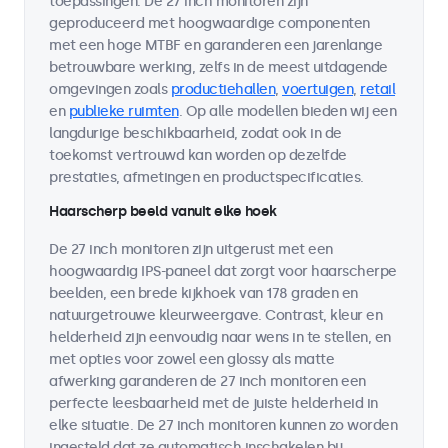
toepassingen. De 27 inch monitoren zijn
geproduceerd met hoogwaardige componenten
met een hoge MTBF en garanderen een jarenlange
betrouwbare werking, zelfs in de meest uitdagende
omgevingen zoals
productiehallen
,
voertuigen
,
retail
en
publieke ruimten
. Op alle modellen bieden wij een
langdurige beschikbaarheid, zodat ook in de
toekomst vertrouwd kan worden op dezelfde
prestaties, afmetingen en productspecificaties.
Haarscherp beeld vanuit elke hoek
De 27 inch monitoren zijn uitgerust met een
hoogwaardig IPS-paneel dat zorgt voor haarscherpe
beelden, een brede kijkhoek van 178 graden en
natuurgetrouwe kleurweergave. Contrast, kleur en
helderheid zijn eenvoudig naar wens in te stellen, en
met opties voor zowel een glossy als matte
afwerking garanderen de 27 inch monitoren een
perfecte leesbaarheid met de juiste helderheid in
elke situatie. De 27 inch monitoren kunnen zo worden
ingesteld dat ze automatisch inschakelen bij