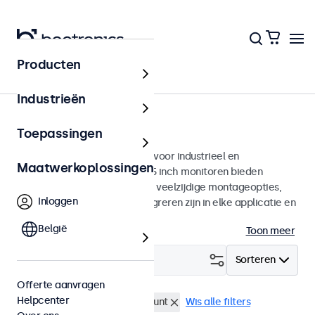
Producten
Monitoren
Industrieën
15 inch monitoren
Toepassingen
15 inch monitoren ontworpen voor industrieel en
Maatwerkoplossingen
commercieel gebruik. Deze 15 inch monitoren bieden
diverse videoaansluitingen en veelzijdige montageopties,
Inloggen
waarmee ze naadloos te integreren zijn in elke applicatie en
iedere omgeving.
België
Toon meer
Filter (
0
)
Sorteren
Offerte aanvragen
Helpcenter
15 inch monitoren
Panel mount
Wis alle filters