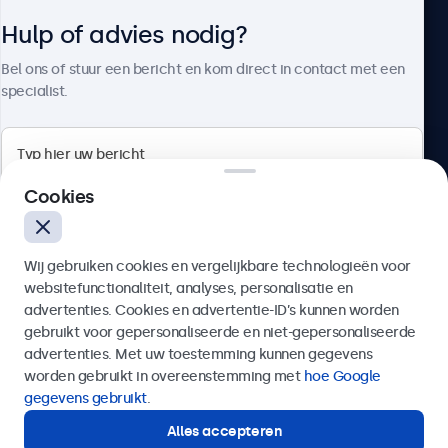
Hulp of advies nodig?
Over Beetronics
Bel ons of stuur een bericht en kom direct in contact met een
specialist.
Beetronics
Cookies
Quellinstraat 49, 2018 Antwerpen, Belgïe
Wij gebruiken cookies en vergelijkbare technologieën voor
4.8/5 door 5000+ bedrijven
websitefunctionaliteit, analyses, personalisatie en
Nederlands
advertenties. Cookies en advertentie-ID’s kunnen worden
gebruikt voor gepersonaliseerde en niet-gepersonaliseerde
Verzenden
advertenties. Met uw toestemming kunnen gegevens
worden gebruikt in overeenstemming met
hoe Google
Of bel ons op
03 808 1603
gegevens gebruikt
.
Alles accepteren
Hulp of advies nodig?