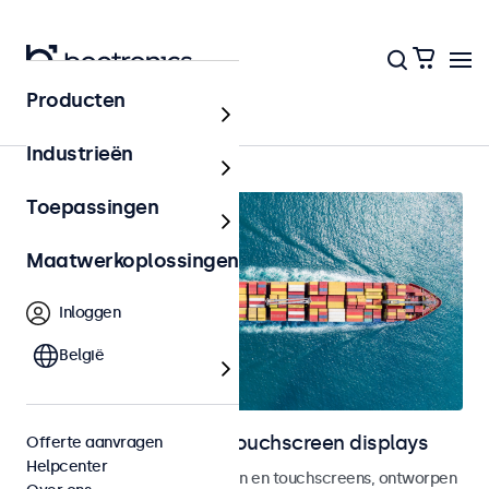
Producten
Home
Industrieën
Toepassingen
Maatwerkoplossingen
Inloggen
België
Marine monitoren en touchscreen displays
Offerte aanvragen
Helpcenter
DNV Type Approved monitoren en touchscreens, ontworpen