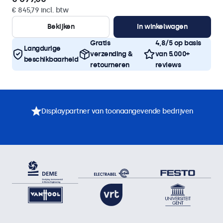
€ 845,79 incl. btw
Bekijken
In winkelwagen
Gratis
4,8/5 op basis
Langdurige
verzending &
van 5.000+
beschikbaarheid
retourneren
reviews
Displaypartner van toonaangevende bedrijven