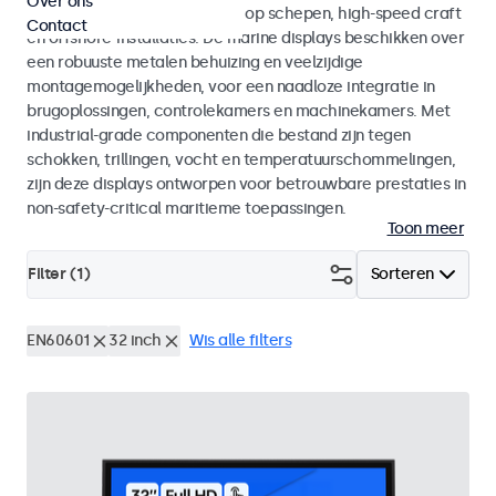
Over ons
voor maritieme toepassingen op schepen, high-speed craft
Contact
en offshore-installaties. De marine displays beschikken over
een robuuste metalen behuizing en veelzijdige
montagemogelijkheden, voor een naadloze integratie in
brugoplossingen, controlekamers en machinekamers. Met
industrial-grade componenten die bestand zijn tegen
schokken, trillingen, vocht en temperatuurschommelingen,
zijn deze displays ontworpen voor betrouwbare prestaties in
non-safety-critical maritieme toepassingen.
Toon meer
Filter (
1
)
Sorteren
EN60601
32 inch
Wis alle filters