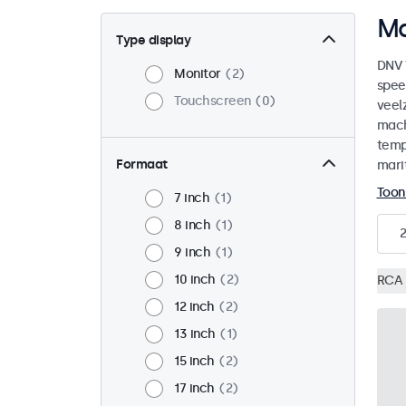
Ma
Type display
DNV 
Monitor
2
spee
Touchscreen
0
veel
mach
temp
Formaat
mari
Toon
7 inch
1
8 inch
1
2
9 inch
1
10 inch
2
RCA 
12 inch
2
13 inch
1
15 inch
2
17 inch
2