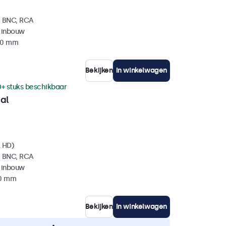
, BNC, RCA
 inbouw
 40 mm
Bekijken
In winkelwagen
0+ stuks beschikbaar
al
l HD)
, BNC, RCA
 inbouw
40 mm
Bekijken
In winkelwagen