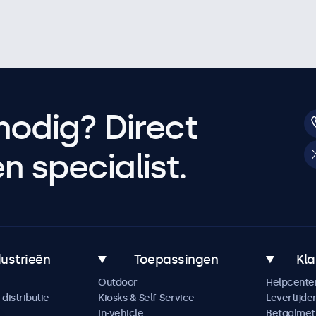
nodig? Direct
 specialist.
dustrieën
Toepassingen
Kla
Outdoor
Helpcente
distributie
Kiosks & Self-Service
Levertijde
In-vehicle
Betaalme