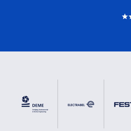
DNV
2