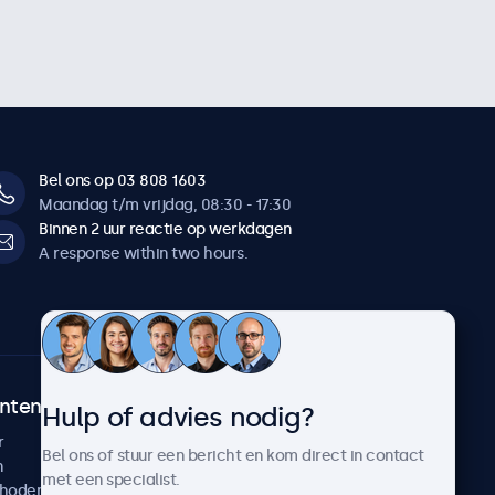
Bel ons op 03 808 1603
Maandag t/m vrijdag, 08:30 - 17:30
Binnen 2 uur reactie op werkdagen
A response within two hours.
ntenservice
Over Beetronics
Hulp of advies nodig?
r
Klantcases
Bel ons of stuur een bericht en kom direct in contact
n
Nieuws en updates
met een specialist.
thoden
Over ons