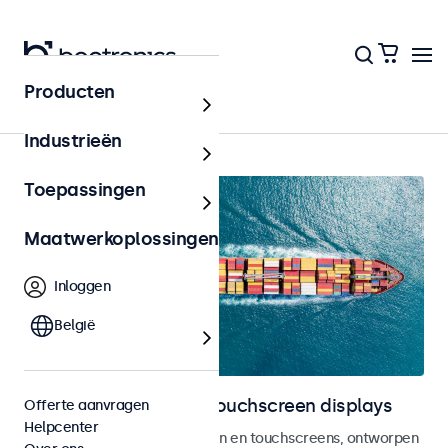
Producten
Marine
Industrieën
Toepassingen
Maatwerkoplossingen
Inloggen
België
Marine monitoren en touchscreen displays
Offerte aanvragen
Helpcenter
DNV Type Approved monitoren en touchscreens, ontworpen