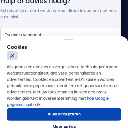
Hulp of advies nodig?
Over Beetronics
Bel ons of stuur een bericht en kom direct in contact met een
specialist.
Beetronics
Cookies
Quellinstraat 49, 2018 Antwerpen, Belgïe
Wij gebruiken cookies en vergelijkbare technologieën voor
4.8/5 door 5000+ bedrijven
websitefunctionaliteit, analyses, personalisatie en
Nederlands
advertenties. Cookies en advertentie-ID’s kunnen worden
gebruikt voor gepersonaliseerde en niet-gepersonaliseerde
Verzenden
advertenties. Met uw toestemming kunnen gegevens
worden gebruikt in overeenstemming met
hoe Google
Of bel ons op
03 808 1603
gegevens gebruikt
.
Alles accepteren
Hulp of advies nodig?
Direct contact met een specialist.
Meer opties