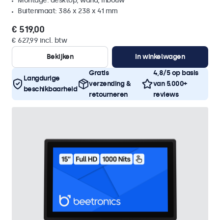
Montage: desktop, wand, inbouw
Buitenmaat: 386 x 238 x 41 mm
€ 519,00
€ 627,99 incl. btw
Bekijken
In winkelwagen
Gratis
4,8/5 op basis
Langdurige
verzending &
van 5.000+
beschikbaarheid
retourneren
reviews