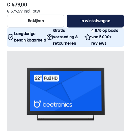
€ 479,00
€ 579,59 incl. btw
Bekijken
In winkelwagen
Gratis
4,8/5 op basis
Langdurige
verzending &
van 5.000+
beschikbaarheid
retourneren
reviews