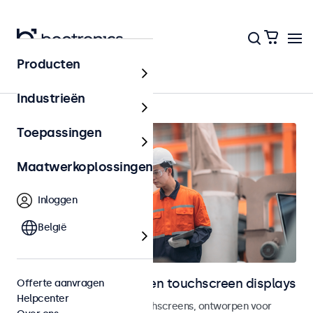
Producten
Home
Industrieën
Toepassingen
Maatwerkoplossingen
Inloggen
België
Industriële monitoren en touchscreen displays
Offerte aanvragen
Helpcenter
Industriële monitoren en touchscreens, ontworpen voor