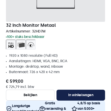
32 Inch Monitor Metaal
Artikelnummer:
32HD7M
100+ stuks beschikbaar
1920 x 1080 resolutie (Full HD)
Aansluitingen: HDMI, VGA, BNC, RCA
Montage: desktop, wand, inbouw
Buitenmaat: 726 x 420 x 42 mm
€ 599,00
€ 724,79 incl. btw
Bekijken
In winkelwagen
Gratis
4,8/5 op basis
Langdurige
verzending &
van 5.000+