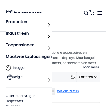
Producten
Home
Industrieën
Accessoires
Toepassingen
Een groot assortiment professionele accessoires en
Maatwerkoplossingen
benodigdheden voor uw Beetronics displays. Muurbeugels,
voetsteunen, videokabels, dimmers, connectoren en meer.
Toon meer
Inloggen
Filter (
België
0
)
Sorteren
Voedingen
Externe dimmer
Wis alle filters
Offerte aanvragen
Helpcenter