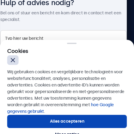
Hulp of advies nodig?
Over Beetronics
Bel ons of stuur een bericht en kom direct in contact met een
specialist.
Beetronics
Cookies
Quellinstraat 49, 2018 Antwerpen, Belgïe
Wij gebruiken cookies en vergelijkbare technologieën voor
4.8/5 door 5000+ bedrijven
websitefunctionaliteit, analyses, personalisatie en
Nederlands
advertenties. Cookies en advertentie-ID’s kunnen worden
gebruikt voor gepersonaliseerde en niet-gepersonaliseerde
Verzenden
advertenties. Met uw toestemming kunnen gegevens
worden gebruikt in overeenstemming met
hoe Google
Of bel ons op
03 808 1603
gegevens gebruikt
.
Alles accepteren
Hulp of advies nodig?
Direct contact met een specialist.