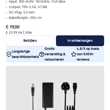
Input: 100-240V~ 50/60Hz, 1.5A Max
Output: 19V⎓2.5A, 47.5W
DC Plug: 5.5 mm
Kabellengte: 250 cm
€ 19,00
€ 22,99 incl. btw
Bekijken
In winkelwagen
Gratis
4,8/5 op basis
Langdurige
verzending &
van 5.000+
beschikbaarheid
retourneren
reviews