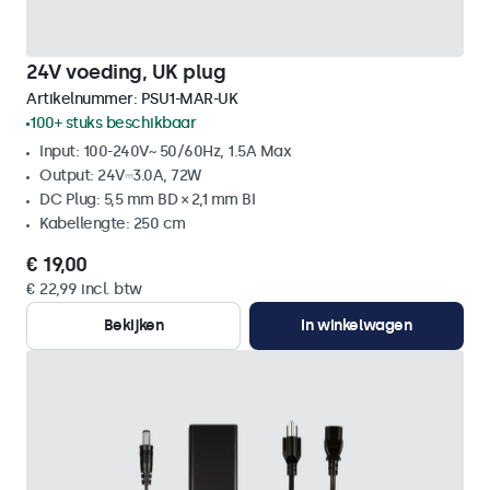
24V voeding, UK plug
Artikelnummer:
PSU1-MAR-UK
100+ stuks beschikbaar
Input: 100-240V~ 50/60Hz, 1.5A Max
Output: 24V⎓3.0A, 72W
DC Plug: 5,5 mm BD × 2,1 mm BI
Kabellengte: 250 cm
€ 19,00
€ 22,99 incl. btw
Bekijken
In winkelwagen