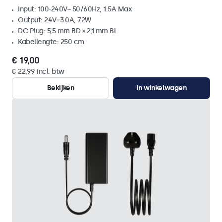
Input: 100-240V~ 50/60Hz, 1.5A Max
Output: 24V⎓3.0A, 72W
DC Plug: 5,5 mm BD × 2,1 mm BI
Kabellengte: 250 cm
€ 19,00
€ 22,99 incl. btw
Bekijken
In winkelwagen