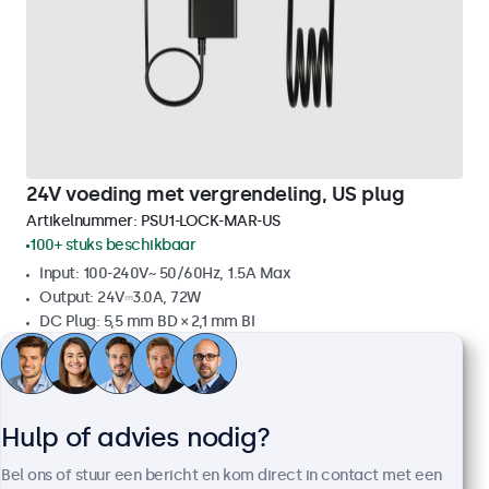
24V voeding met vergrendeling, US plug
Artikelnummer:
PSU1-LOCK-MAR-US
100+ stuks beschikbaar
Input: 100-240V~ 50/60Hz, 1.5A Max
Output: 24V⎓3.0A, 72W
DC Plug: 5,5 mm BD × 2,1 mm BI
Kabellengte: 250 cm
€ 19,00
€ 22,99 incl. btw
Hulp of advies nodig?
Bekijken
In winkelwagen
Bel ons of stuur een bericht en kom direct in contact met een