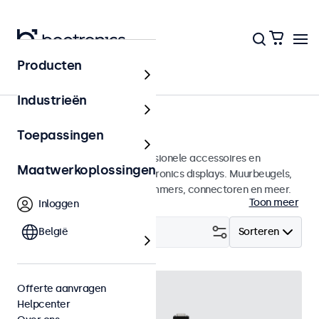
Producten
Home
Industrieën
Accessoires
Toepassingen
Een groot assortiment professionele accessoires en
Maatwerkoplossingen
benodigdheden voor uw Beetronics displays. Muurbeugels,
voetsteunen, videokabels, dimmers, connectoren en meer.
Toon meer
Inloggen
Filter (
België
28
)
Sorteren
Offerte aanvragen
Helpcenter