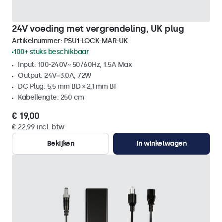
24V voeding met vergrendeling, UK plug
Artikelnummer:
PSU1-LOCK-MAR-UK
100+ stuks beschikbaar
Input: 100-240V~ 50/60Hz, 1.5A Max
Output: 24V⎓3.0A, 72W
DC Plug: 5,5 mm BD × 2,1 mm BI
Kabellengte: 250 cm
€ 19,00
€ 22,99 incl. btw
Bekijken
In winkelwagen