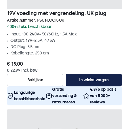
19V voeding met vergrendeling, UK plug
Artikelnummer:
PSU1-LOCK-UK
100+ stuks beschikbaar
Input: 100-240V~ 50/60Hz, 1.5A Max
Output: 19V⎓2.5A, 47.5W
DC Plug: 5.5 mm
Kabellengte: 250 cm
€ 19,00
€ 22,99 incl. btw
Bekijken
In winkelwagen
Gratis
4,8/5 op basis
Langdurige
verzending &
van 5.000+
beschikbaarheid
retourneren
reviews