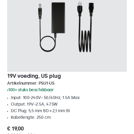
19V voeding, US plug
Artikelnummer:
PSU1-US
100+ stuks beschikbaar
Input: 100-240V~ 50/60Hz, 1.5A Max
Output: 19V⎓2.5A, 47.5W
DC Plug: 5,5 mm BD × 2,1 mm BI
Kabellengte: 250 cm
€ 19,00