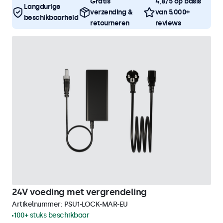
Gratis
4,8/5 op basis
Langdurige
verzending &
van 5.000+
beschikbaarheid
retourneren
reviews
24V voeding met vergrendeling
Artikelnummer:
PSU1-LOCK-MAR-EU
100+ stuks beschikbaar