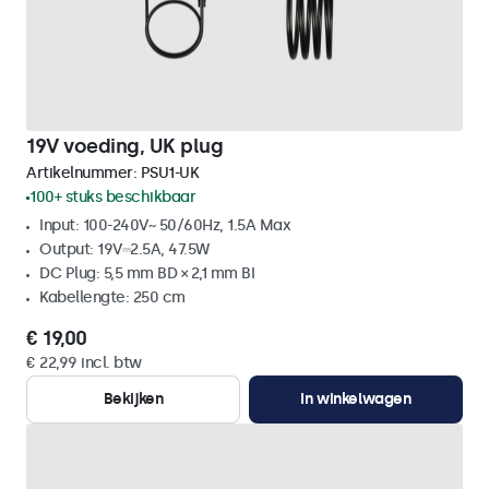
19V voeding, UK plug
Artikelnummer:
PSU1-UK
100+ stuks beschikbaar
Input: 100-240V~ 50/60Hz, 1.5A Max
Output: 19V⎓2.5A, 47.5W
DC Plug: 5,5 mm BD × 2,1 mm BI
Kabellengte: 250 cm
€ 19,00
€ 22,99 incl. btw
Bekijken
In winkelwagen