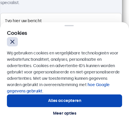
specialist.
Cookies
Wij gebruiken cookies en vergelijkbare technologieën voor
websitefunctionaliteit, analyses, personalisatie en
advertenties. Cookies en advertentie-ID’s kunnen worden
gebruikt voor gepersonaliseerde en niet-gepersonaliseerde
Verzenden
advertenties. Met uw toestemming kunnen gegevens
worden gebruikt in overeenstemming met
hoe Google
Infrarood kabel - 1m
Of bel ons op
03 808 1603
gegevens gebruikt
.
Artikelnummer:
IRC7
3 stuks beschikbaar
Alles accepteren
Hulp of advies nodig?
IR verlengkabel
Direct contact met een specialist.
Snel en eenvoudig te installeren
Meer opties
Aansluiting: 3.5mm jack
Kabellengte: 100cm