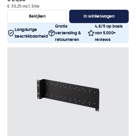
€ 30,25 incl. btw
Bekijken
In winkelwagen
Gratis
4,8/5 op basis
Langdurige
verzending &
van 5.000+
beschikbaarheid
retourneren
reviews