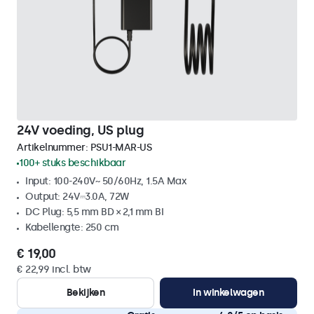
24V voeding, US plug
Artikelnummer:
PSU1-MAR-US
100+ stuks beschikbaar
Input: 100-240V~ 50/60Hz, 1.5A Max
Output: 24V⎓3.0A, 72W
DC Plug: 5,5 mm BD × 2,1 mm BI
Kabellengte: 250 cm
€ 19,00
€ 22,99 incl. btw
Bekijken
In winkelwagen