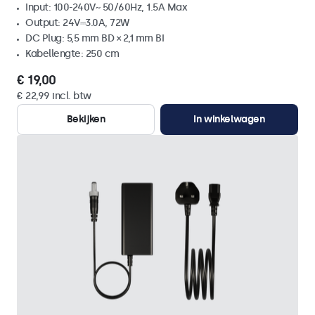
Input: 100-240V~ 50/60Hz, 1.5A Max
Output: 24V⎓3.0A, 72W
DC Plug: 5,5 mm BD × 2,1 mm BI
Kabellengte: 250 cm
€ 19,00
€ 22,99 incl. btw
Bekijken
In winkelwagen