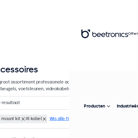
Offer
cessoires
groot assortiment professionele accessoires en benodigdheden voor
beugels, voetsteunen, videokabels, dimmers, connectoren en meer.
0
resultaat
Producten
Industrieë
 mount kit
IR kabel
Wis alle filters