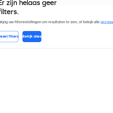
Er zijn helaas geen monitoren die
filters.
ijzig uw filterinstellingen om resultaten te zien, of bekijk alle
access
eset filters
Bekijk alles