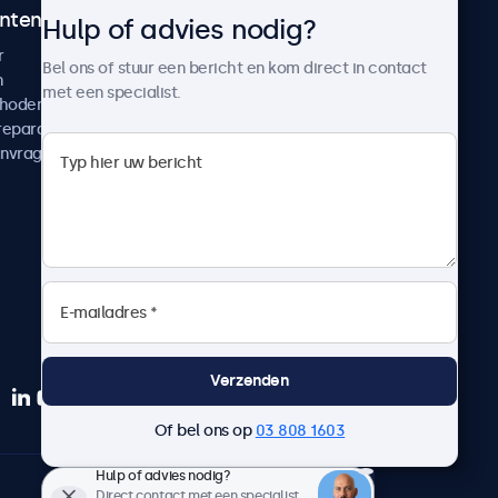
ntenservice
Over Beetronics
Hulp of advies nodig?
r
Klantcases
Bel ons of stuur een bericht en kom direct in contact
n
Nieuws en updates
met een specialist.
thoden
Over ons
reparatie
Werken bij Beetronics
anvragen
Algemene voorwaarden
Privacyverklaring
Verzenden
Of bel ons op
03 808 1603
Hulp of advies nodig?
Nederlands
Direct contact met een specialist.