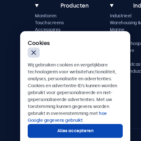
Producten
In
Monitoren
Industrieel
Touchscreens
Warehousing & 
Accessoires
Marine
Maatwerkoplossingen
Retail
Cookies
Horeca & hospi
Automotive
Railway
AV & Broadcas
Wij gebruiken cookies en vergelijkbare
Gezondheidsz
technologieën voor websitefunctionaliteit,
analyses, personalisatie en advertenties.
Cookies en advertentie-ID’s kunnen worden
gebruikt voor gepersonaliseerde en niet-
gepersonaliseerde advertenties. Met uw
Beetronics
toestemming kunnen gegevens worden
gebruikt in overeenstemming met
hoe
Quellinstraat 49, 2018 Antwerpen, Belgïe
Google gegevens gebruikt
.
Alles accepteren
4.8/5 door 5000+ bedrijven