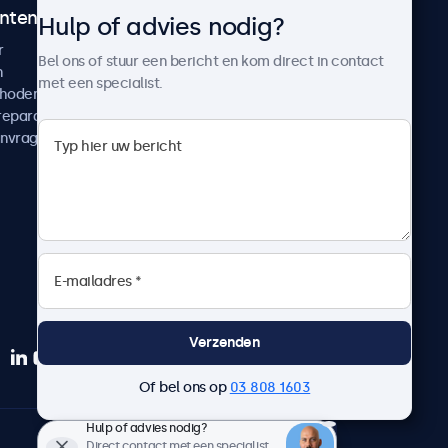
ntenservice
Over Beetronics
Hulp of advies nodig?
r
Klantcases
Bel ons of stuur een bericht en kom direct in contact
n
Nieuws en updates
met een specialist.
thoden
Over ons
reparatie
Werken bij Beetronics
anvragen
Algemene voorwaarden
Privacyverklaring
Verzenden
Of bel ons op
03 808 1603
Hulp of advies nodig?
Nederlands
Direct contact met een specialist.