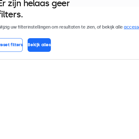
Er zijn helaas geen monitoren die
filters.
ijzig uw filterinstellingen om resultaten te zien, of bekijk alle
access
eset filters
Bekijk alles