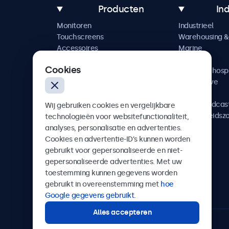
Producten
In
Monitoren
Industrieel
Touchscreens
Warehousing & 
Accessoires
Marine
Maatwerkoplossingen
Retail
Cookies
Horeca & hospi
Automotive
Railway
AV & Broadcas
Wij gebruiken cookies en vergelijkbare
Gezondheidsz
technologieën voor websitefunctionaliteit,
analyses, personalisatie en advertenties.
Cookies en advertentie-ID’s kunnen worden
gebruikt voor gepersonaliseerde en niet-
gepersonaliseerde advertenties. Met uw
Beetronics
toestemming kunnen gegevens worden
gebruikt in overeenstemming met
hoe
Quellinstraat 49, 2018 Antwerpen, Belgïe
Google gegevens gebruikt
.
Alles accepteren
4.8/5 door 5000+ bedrijven