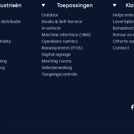
dustrieën
Toepassingen
Kla
Outdoor
Helpcente
distributie
Kiosks & Self-Service
Levertijde
In-vehicle
Betaalme
Machine interface (HMI)
Retour en 
tality
Openbare ruimtes
Offerte a
Kassasysteem (POS)
Contact
Digital signage
ting
Meeting rooms
org
Videobewaking
Toegangscontrole