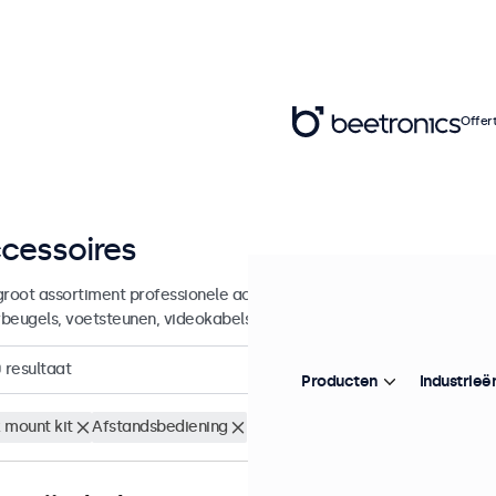
Offer
cessoires
groot assortiment professionele accessoires en benodigdheden voor
beugels, voetsteunen, videokabels, dimmers, connectoren en meer.
0
resultaat
Producten
Industrieë
 mount kit
Afstandsbediening
Wis alle filters