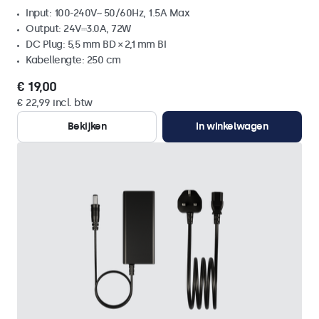
Input: 100-240V~ 50/60Hz, 1.5A Max
Output: 24V⎓3.0A, 72W
DC Plug: 5,5 mm BD × 2,1 mm BI
Kabellengte: 250 cm
€ 19,00
€ 22,99 incl. btw
Bekijken
In winkelwagen