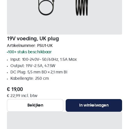
19V voeding, UK plug
Artikelnummer:
PSU1-UK
100+ stuks beschikbaar
Input: 100-240V~ 50/60Hz, 1.5A Max
Output: 19V⎓2.5A, 47.5W
DC Plug: 5,5 mm BD × 2,1 mm BI
Kabellengte: 250 cm
€ 19,00
€ 22,99 incl. btw
Bekijken
In winkelwagen