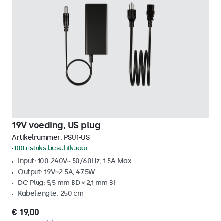
19V voeding, US plug
Artikelnummer:
PSU1-US
100+ stuks beschikbaar
Input: 100-240V~ 50/60Hz, 1.5A Max
Output: 19V⎓2.5A, 47.5W
DC Plug: 5,5 mm BD × 2,1 mm BI
Kabellengte: 250 cm
€ 19,00