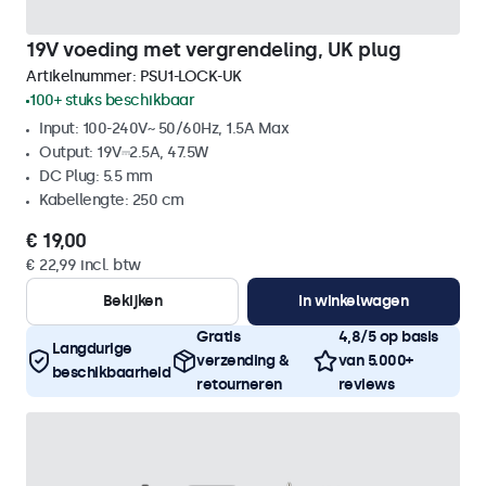
19V voeding met vergrendeling, UK plug
Artikelnummer:
PSU1-LOCK-UK
100+ stuks beschikbaar
Input: 100-240V~ 50/60Hz, 1.5A Max
Output: 19V⎓2.5A, 47.5W
DC Plug: 5.5 mm
Kabellengte: 250 cm
€ 19,00
€ 22,99 incl. btw
Bekijken
In winkelwagen
Gratis
4,8/5 op basis
Langdurige
verzending &
van 5.000+
beschikbaarheid
retourneren
reviews