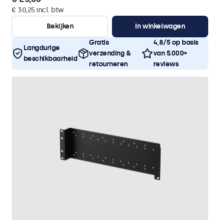
€ 30,25 incl. btw
Bekijken
In winkelwagen
Gratis
4,8/5 op basis
Langdurige
verzending &
van 5.000+
beschikbaarheid
retourneren
reviews