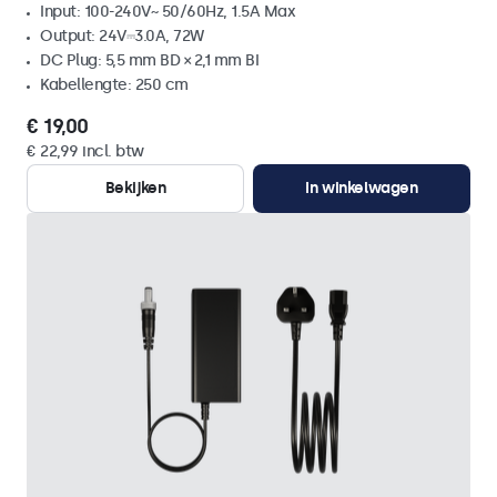
Input: 100-240V~ 50/60Hz, 1.5A Max
Output: 24V⎓3.0A, 72W
DC Plug: 5,5 mm BD × 2,1 mm BI
Kabellengte: 250 cm
€ 19,00
€ 22,99 incl. btw
Bekijken
In winkelwagen