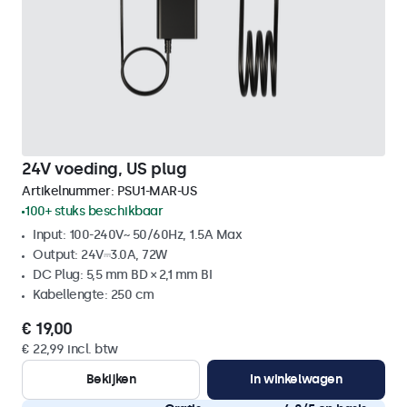
24V voeding, US plug
Artikelnummer:
PSU1-MAR-US
100+ stuks beschikbaar
Input: 100-240V~ 50/60Hz, 1.5A Max
Output: 24V⎓3.0A, 72W
DC Plug: 5,5 mm BD × 2,1 mm BI
Kabellengte: 250 cm
€ 19,00
€ 22,99 incl. btw
Bekijken
In winkelwagen