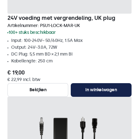
24V voeding met vergrendeling, UK plug
Artikelnummer:
PSU1-LOCK-MAR-UK
100+ stuks beschikbaar
Input: 100-240V~ 50/60Hz, 1.5A Max
Output: 24V⎓3.0A, 72W
DC Plug: 5,5 mm BD × 2,1 mm BI
Kabellengte: 250 cm
€ 19,00
€ 22,99 incl. btw
Bekijken
In winkelwagen