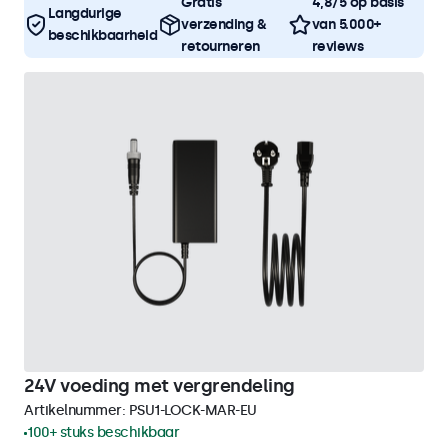
Gratis
4,8/5 op basis
Langdurige
verzending &
van 5.000+
beschikbaarheid
retourneren
reviews
24V voeding met vergrendeling
Artikelnummer:
PSU1-LOCK-MAR-EU
100+ stuks beschikbaar