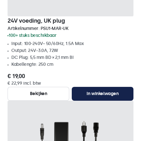
24V voeding, UK plug
Artikelnummer:
PSU1-MAR-UK
100+ stuks beschikbaar
Input: 100-240V~ 50/60Hz, 1.5A Max
Output: 24V⎓3.0A, 72W
DC Plug: 5,5 mm BD × 2,1 mm BI
Kabellengte: 250 cm
€ 19,00
€ 22,99 incl. btw
Bekijken
In winkelwagen