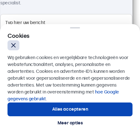
specialist.
Cookies
Wij gebruiken cookies en vergelijkbare technologieën voor
websitefunctionaliteit, analyses, personalisatie en
advertenties. Cookies en advertentie-ID’s kunnen worden
gebruikt voor gepersonaliseerde en niet-gepersonaliseerde
Verzenden
advertenties. Met uw toestemming kunnen gegevens
worden gebruikt in overeenstemming met
hoe Google
Infrarood kabel - 1m
Of bel ons op
03 808 1603
gegevens gebruikt
.
Artikelnummer:
IRC7
3 stuks beschikbaar
Alles accepteren
Hulp of advies nodig?
IR verlengkabel
Direct contact met een specialist.
Snel en eenvoudig te installeren
Meer opties
Aansluiting: 3.5mm jack
Kabellengte: 100cm