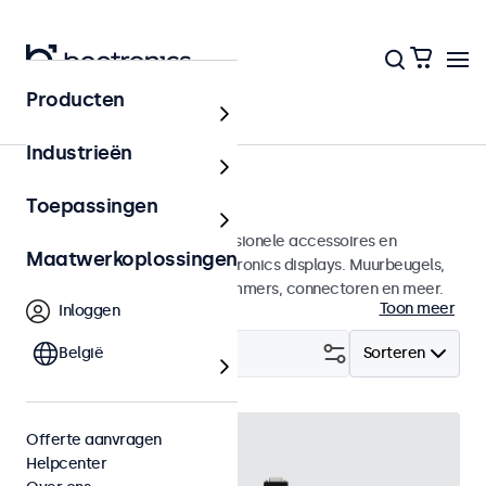
Producten
Home
Industrieën
Accessoires
Toepassingen
Een groot assortiment professionele accessoires en
Maatwerkoplossingen
benodigdheden voor uw Beetronics displays. Muurbeugels,
voetsteunen, videokabels, dimmers, connectoren en meer.
Toon meer
Inloggen
Filter (
België
28
)
Sorteren
Offerte aanvragen
Helpcenter