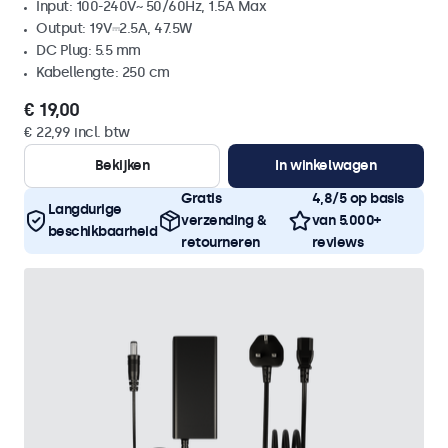
Input: 100-240V~ 50/60Hz, 1.5A Max
Output: 19V⎓2.5A, 47.5W
DC Plug: 5.5 mm
Kabellengte: 250 cm
€ 19,00
€ 22,99 incl. btw
Bekijken
In winkelwagen
Gratis
4,8/5 op basis
Langdurige
verzending &
van 5.000+
beschikbaarheid
retourneren
reviews