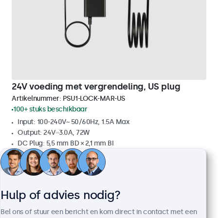
24V voeding met vergrendeling, US plug
Artikelnummer:
PSU1-LOCK-MAR-US
100+ stuks beschikbaar
Input: 100-240V~ 50/60Hz, 1.5A Max
Output: 24V⎓3.0A, 72W
DC Plug: 5,5 mm BD × 2,1 mm BI
Kabellengte: 250 cm
€ 19,00
€ 22,99 incl. btw
Hulp of advies nodig?
Bekijken
In winkelwagen
Bel ons of stuur een bericht en kom direct in contact met een