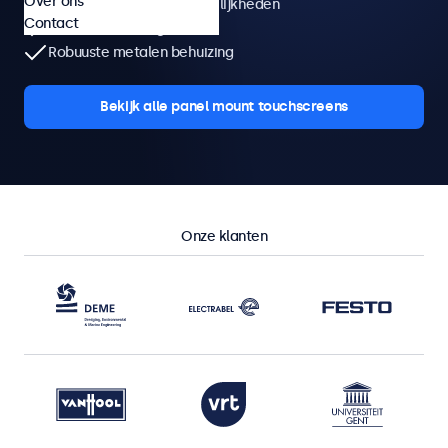
Over ons
Veelzijdige montagemogelijkheden
Contact
Naadloos te integreren
Robuuste metalen behuizing
Bekijk alle panel mount touchscreens
Onze klanten