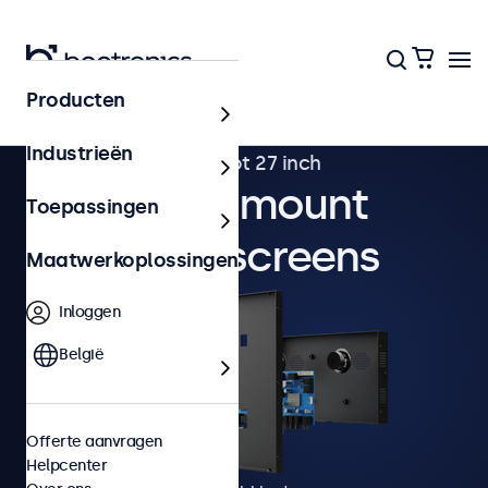
Producten
Industrieën
van 7 tot 27 inch
Panel mount
Toepassingen
touchscreens
Maatwerkoplossingen
Inloggen
België
Offerte aanvragen
Helpcenter