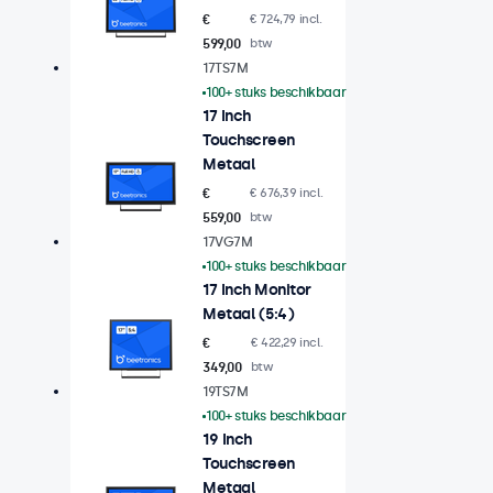
€
€ 724,79 incl.
599,00
btw
17TS7M
100+ stuks beschikbaar
17 Inch
Touchscreen
Metaal
€
€ 676,39 incl.
559,00
btw
17VG7M
100+ stuks beschikbaar
17 Inch Monitor
Metaal (5:4)
€
€ 422,29 incl.
349,00
btw
19TS7M
100+ stuks beschikbaar
19 Inch
Touchscreen
Metaal