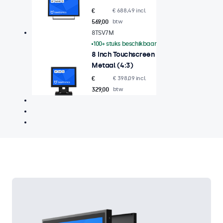
€
€ 688,49 incl.
569,00
btw
8TSV7M
100+ stuks beschikbaar
8 Inch Touchscreen
Metaal (4:3)
€
€ 398,09 incl.
329,00
btw