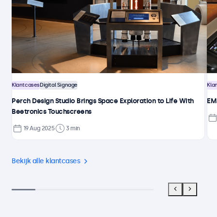
Klantcases
Digital Signage
Kla
Perch Design Studio Brings Space Exploration to Life With
EMS
Beetronics Touchscreens
19 Aug 2025
3 min
Bekijk alle klantcases