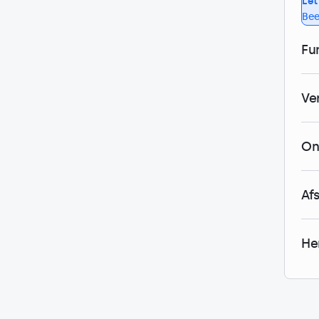
Let
Bee
Fu
Ve
On
Af
He