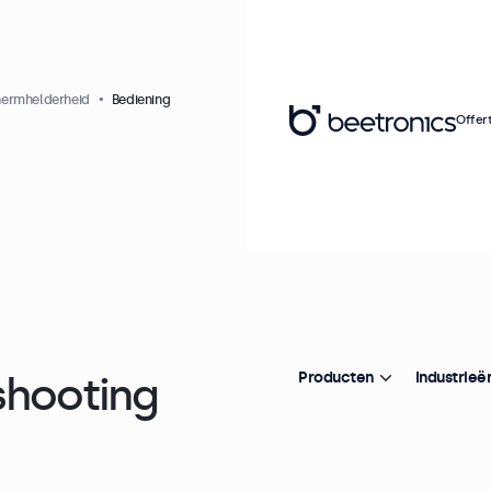
hermhelderheid
Bediening
Offer
shooting
Producten
Industrieë