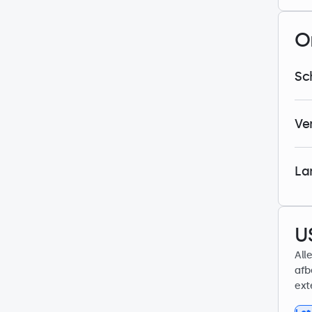
O
Sc
Ve
La
U
All
afb
ext