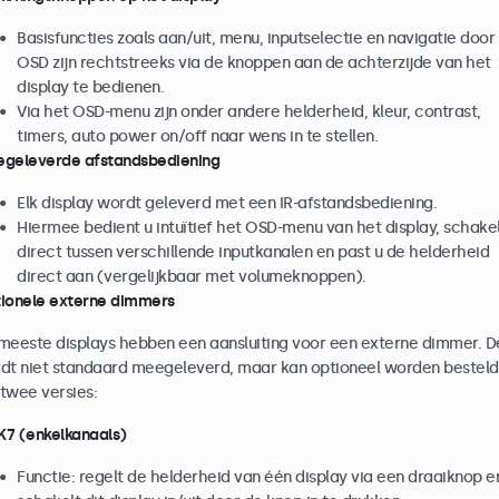
Basisfuncties zoals aan/uit, menu, inputselectie en navigatie door
OSD zijn rechtstreeks via de knoppen aan de achterzijde van het
display te bedienen.
Via het OSD-menu zijn onder andere helderheid, kleur, contrast,
timers, auto power on/off naar wens in te stellen.
geleverde afstandsbediening
Elk display wordt geleverd met een IR-afstandsbediening.
Hiermee bedient u intuïtief het OSD-menu van het display, schakel
direct tussen verschillende inputkanalen en past u de helderheid
direct aan (vergelijkbaar met volumeknoppen).
ionele externe dimmers
meeste displays hebben een aansluiting voor een externe dimmer. D
dt niet standaard meegeleverd, maar kan optioneel worden besteld.
 twee versies:
7 (enkelkanaals)
Functie: regelt de helderheid van één display via een draaiknop e