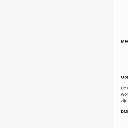
Mee
Opt
De 
wor
zijn
DMK