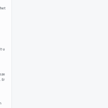
 het
t u
eze
 Er
n