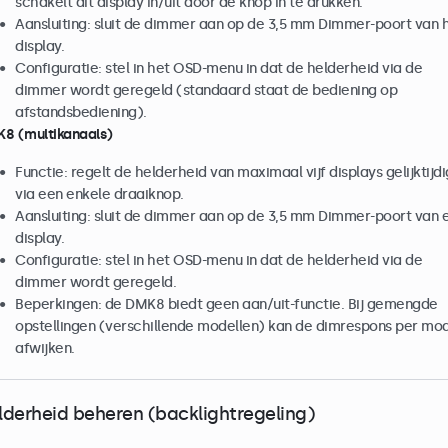
schakelt dit display in/uit door de knop in te drukken.
Aansluiting: sluit de dimmer aan op de 3,5 mm Dimmer-poort van 
display.
Configuratie: stel in het OSD-menu in dat de helderheid via de
dimmer wordt geregeld (standaard staat de bediening op
afstandsbediening).
8 (multikanaals)
Functie: regelt de helderheid van maximaal vijf displays gelijktijdi
via een enkele draaiknop.
Aansluiting: sluit de dimmer aan op de 3,5 mm Dimmer-poort van e
display.
Configuratie: stel in het OSD-menu in dat de helderheid via de
dimmer wordt geregeld.
Beperkingen: de DMK8 biedt geen aan/uit-functie. Bij gemengde
opstellingen (verschillende modellen) kan de dimrespons per mo
afwijken.
lderheid beheren (backlightregeling)