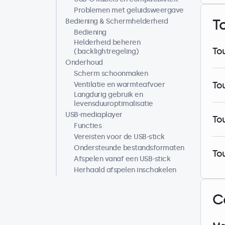
Problemen met geluidsweergave
T
Bediening & Schermhelderheid
Bediening
Helderheid beheren
To
(backlightregeling)
Onderhoud
Scherm schoonmaken
To
Ventilatie en warmteafvoer
Langdurig gebruik en
levensduuroptimalisatie
USB-mediaplayer
To
Functies
Vereisten voor de USB-stick
Ondersteunde bestandsformaten
To
Afspelen vanaf een USB-stick
Herhaald afspelen inschakelen
C