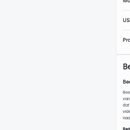
Ma
US
Pr
B
Be
Bee
van
dat
vid
naa
Bed