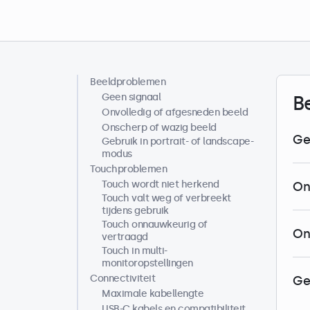
Beeldproblemen
Helpcenter
Geen signaal
B
Onvolledig of afgesneden beeld
Onscherp of wazig beeld
Ge
Gebruik in portrait- of landscape-
modus
Touchproblemen
Touch wordt niet herkend
On
Touch valt weg of verbreekt
tijdens gebruik
Touch onnauwkeurig of
On
vertraagd
Touch in multi-
monitoropstellingen
Connectiviteit
Ge
Maximale kabellengte
USB-C kabels en compatibiliteit