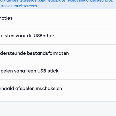
 op:
de geïntegreerde USB-mediaplayer wordt niet ondersteund op
tronics-touchscreens.
ncties
reisten voor de USB-stick
dersteunde bestandsformaten
spelen vanaf een USB-stick
rhaald afspelen inschakelen