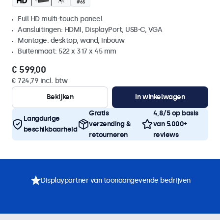
Full HD multi-touch paneel
Aansluitingen: HDMI, DisplayPort, USB-C, VGA
Montage: desktop, wand, inbouw
Buitenmaat: 522 x 317 x 45 mm
€ 599,00
€ 724,79 incl. btw
Bekijken
In winkelwagen
Gratis
4,8/5 op basis
Langdurige
verzending &
van 5.000+
beschikbaarheid
retourneren
reviews
Displaypartner van toonaangevende bedrijven