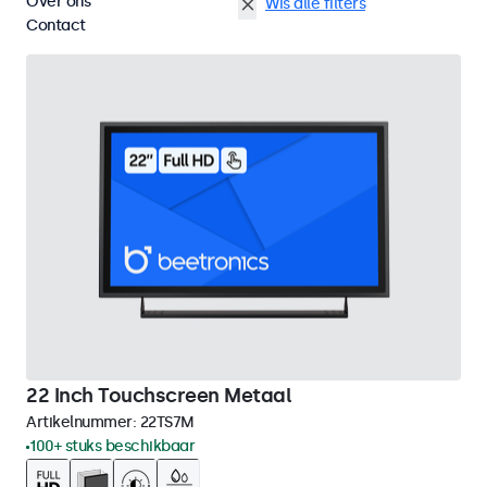
Over ons
Wand
22 inch touchscreens
Wis alle filters
Contact
22 Inch Touchscreen Metaal
Artikelnummer:
22TS7M
100+ stuks beschikbaar