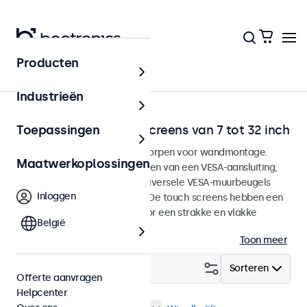
Producten
Home
Industrieën
Wandmontage touchscreens van 7 tot 32 inch
Toepassingen
Touchscreen monitoren ontworpen voor wandmontage.
Maatwerkoplossingen
Deze touchscreens zijn voorzien van een VESA-aansluiting,
waarmee ze eenvoudig op universele VESA-muurbeugels
Inloggen
kunnen worden gemonteerd. De touch screens hebben een
slanke behuizing die zorgt voor een strakke en vlakke
België
afwerking. Lees meer.
Toon meer
Filter (
1
)
Sorteren
Offerte aanvragen
Helpcenter