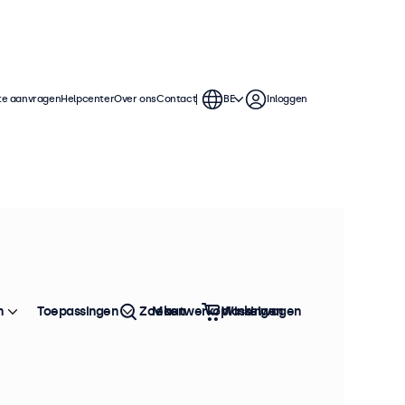
te aanvragen
Helpcenter
Over ons
Contact
BE
Inloggen
inu gebruik. Deze 10 inch
n iedere omgeving en zijn compatible
n
Toepassingen
Zoeken
Maatwerkoplossingen
Winkelwagen
Sorteren
Bestverkocht