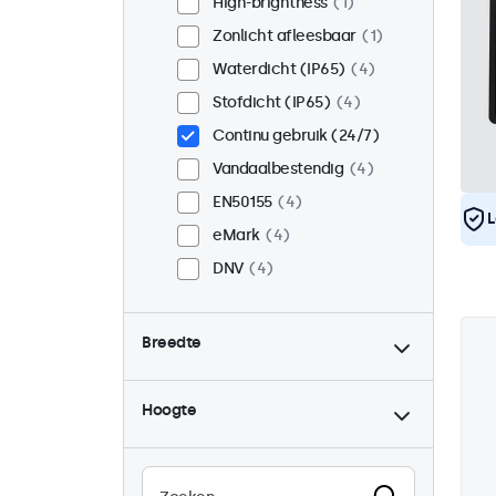
High-brightness
1
Zonlicht afleesbaar
1
Waterdicht (IP65)
4
Stofdicht (IP65)
4
Continu gebruik (24/7)
Vandaalbestendig
4
EN50155
4
L
eMark
4
DNV
4
Breedte
Hoogte