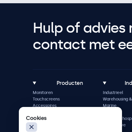
Hulp of advies 
contact met een
Producten
In
Monitoren
Industrieel
Touchscreens
Warehousing & 
Accessoires
Marine
Maatwerkoplossingen
Retail
Cookies
Horeca & hospi
Automotive
Railway