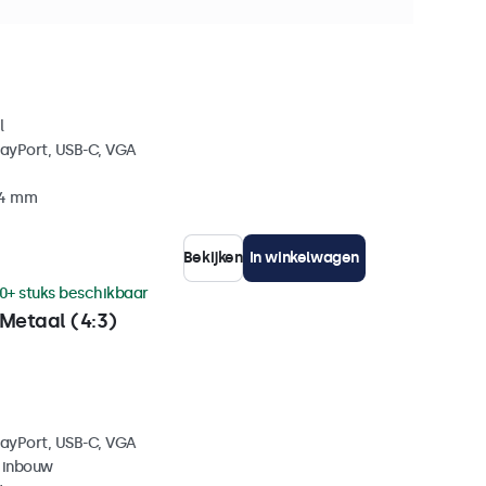
stuks beschikbaar
l
layPort, USB-C, VGA
34 mm
Bekijken
In winkelwagen
0+ stuks beschikbaar
Metaal (4:3)
layPort, USB-C, VGA
 inbouw