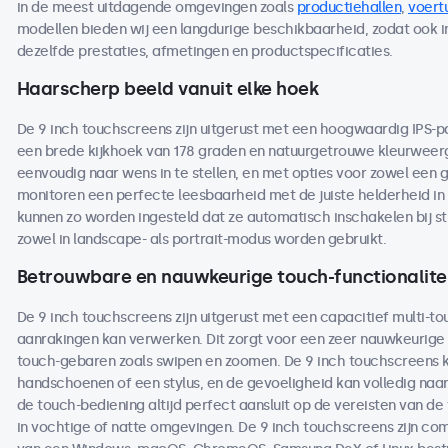
in de meest uitdagende omgevingen zoals
productiehallen
,
voert
modellen bieden wij een langdurige beschikbaarheid, zodat ook 
dezelfde prestaties, afmetingen en productspecificaties.
Haarscherp beeld vanuit elke hoek
De 9 inch touchscreens zijn uitgerust met een hoogwaardig IPS-p
een brede kijkhoek van 178 graden en natuurgetrouwe kleurweerga
eenvoudig naar wens in te stellen, en met opties voor zowel een 
monitoren een perfecte leesbaarheid met de juiste helderheid in 
kunnen zo worden ingesteld dat ze automatisch inschakelen bij s
zowel in landscape- als portrait-modus worden gebruikt.
Betrouwbare en nauwkeurige touch-functionalite
De 9 inch touchscreens zijn uitgerust met een capacitief multi-tou
aanrakingen kan verwerken. Dit zorgt voor een zeer nauwkeurige 
touch-gebaren zoals swipen en zoomen. De 9 inch touchscreens
handschoenen of een stylus, en de gevoeligheid kan volledig naa
de touch-bediening altijd perfect aansluit op de vereisten van de
in vochtige of natte omgevingen. De 9 inch touchscreens zijn c