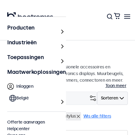
Producten
Home
Industrieën
Accessoires
Toepassingen
Een groot assortiment professionele accessoires en
Maatwerkoplossingen
benodigdheden voor uw Beetronics displays. Muurbeugels,
voetsteunen, videokabels, dimmers, connectoren en meer.
Toon meer
Inloggen
Filter (
België
0
)
Sorteren
Muurbeugels
Touchscreen stylus
Wis alle filters
Offerte aanvragen
Helpcenter