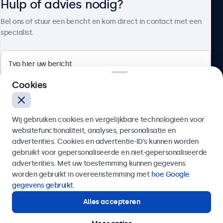
Hulp of advies nodig?
Over Beetronics
Bel ons of stuur een bericht en kom direct in contact met een
specialist.
Beetronics
Cookies
Quellinstraat 49, 2018 Antwerpen, Belgïe
Wij gebruiken cookies en vergelijkbare technologieën voor
4.8/5 door 5000+ bedrijven
websitefunctionaliteit, analyses, personalisatie en
Nederlands
advertenties. Cookies en advertentie-ID’s kunnen worden
gebruikt voor gepersonaliseerde en niet-gepersonaliseerde
Verzenden
advertenties. Met uw toestemming kunnen gegevens
worden gebruikt in overeenstemming met
hoe Google
Of bel ons op
03 808 1603
gegevens gebruikt
.
Alles accepteren
Hulp of advies nodig?
Direct contact met een specialist.